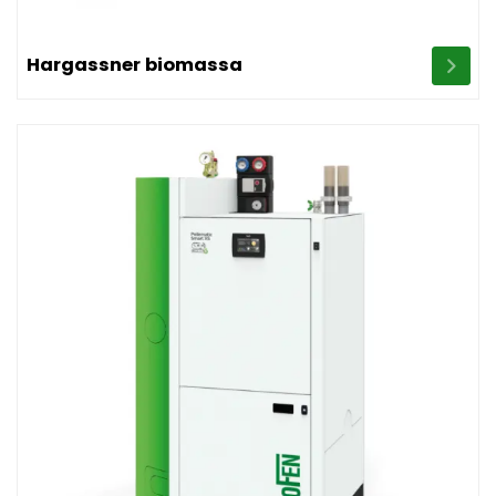
Image Hargassner biomassa
Hargassner biomassa