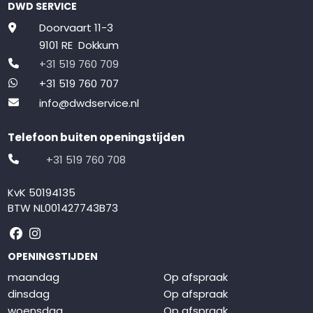
DWD SERVICE
Doorvaart 11-3
9101 RE Dokkum
+31 519 760 709
+31 519 760 707
info@dwdservice.nl
Telefoon buiten openingstijden
+31 519 760 708
KvK 50194135
BTW NL001427743B73
Volg ons op Facebook
Volg ons op Instagram
OPENINGSTIJDEN
maandag
Op afspraak
dinsdag
Op afspraak
woensdag
Op afspraak