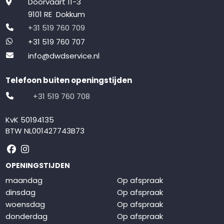
Doorvaart 11-3
9101 RE Dokkum
+31 519 760 709
+31 519 760 707
info@dwdservice.nl
Telefoon buiten openingstijden
+31 519 760 708
KvK 50194135
BTW NL001427743B73
Volg ons op Facebook
Volg ons op Instagram
OPENINGSTIJDEN
maandag
Op afspraak
dinsdag
Op afspraak
woensdag
Op afspraak
donderdag
Op afspraak