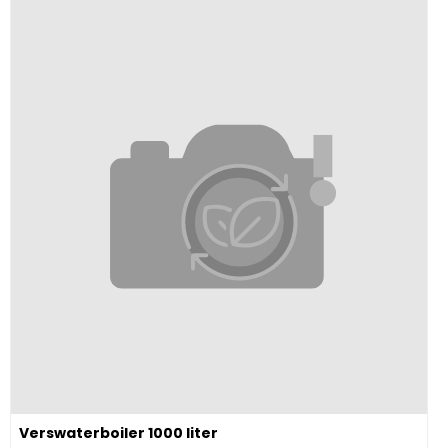
Image Verswaterboiler 1000 liter
Verswaterboiler 1000 liter