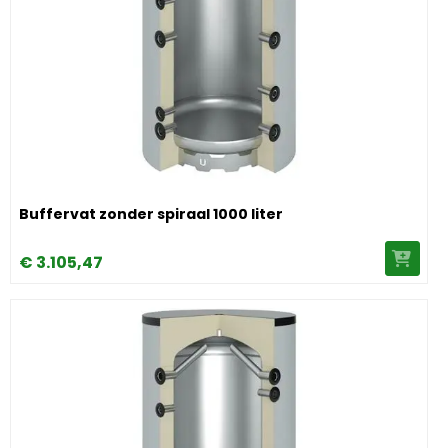
Image Buffervat zonder spiraal 1000 liter
Buffervat zonder spiraal 1000 liter
€
3.105,
47