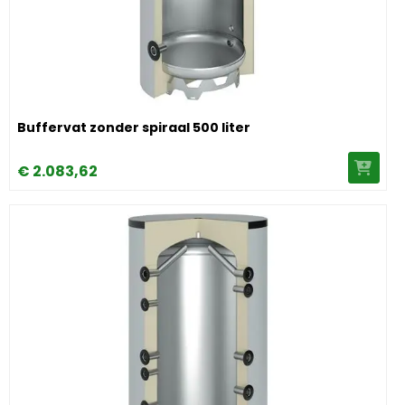
Image Buffervat zonder spiraal 500 liter
Buffervat zonder spiraal 500 liter
€
2.083,
62