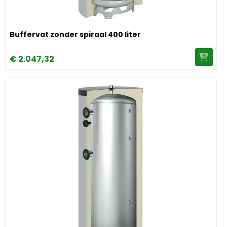
Image Buffervat zonder spiraal 400 liter
Buffervat zonder spiraal 400 liter
€
2.047,
32