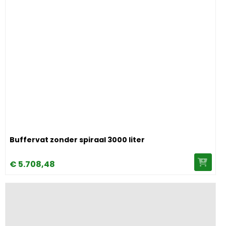
Image Buffervat zonder spiraal 3000 liter
Buffervat zonder spiraal 3000 liter
€
5.708,
48