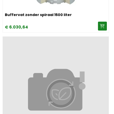
Image Buffervat zonder spiraal 1500 liter
Buffervat zonder spiraal 1500 liter
€
6.030,
64