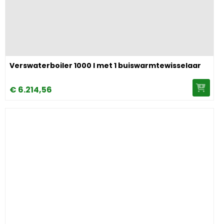
Image Verswaterboiler 1000 l met 1 buiswarmtewisselaar
Verswaterboiler 1000 l met 1 buiswarmtewisselaar
€
6.214,
56