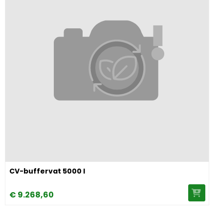
Image CV-buffervat 5000 l
CV-buffervat 5000 l
€
9.268,
60