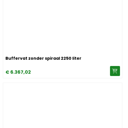
Image Buffervat zonder spiraal 2250 liter
Buffervat zonder spiraal 2250 liter
€
6.367,
02