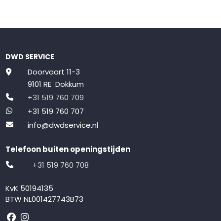
DWD SERVICE
Doorvaart 11-3
9101 RE Dokkum
+31 519 760 709
+31 519 760 707
info@dwdservice.nl
Telefoon buiten openingstijden
+31 519 760 708
KvK 50194135
BTW NL001427743B73
Volg ons op Facebook
Volg ons op Instagram