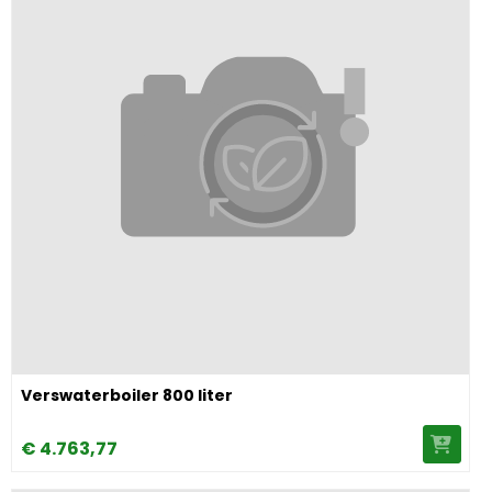
Image Verswaterboiler 800 liter
Verswaterboiler 800 liter
€
4.763,
77