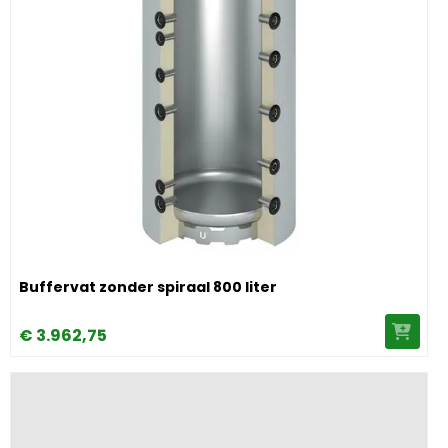
Image Buffervat zonder spiraal 800 liter
Buffervat zonder spiraal 800 liter
€
3.962,
75