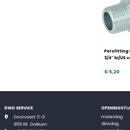
Image Persfi
Persfitting
3/4" bi/US 
€
5,
20
DWD SERVICE
OPENINGSTI
maandag
Doorvaart 11-3
dinsdag
9101 RE Dokkum