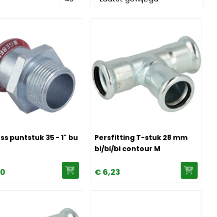
apress puntstuk 35 - 1" bu
Image Persfitting T-stuk 28 mm bi/
s puntstuk 35 - 1" bu
Persfitting T-stuk 28 mm
bi/bi/bi contour M
10
€
6,
23