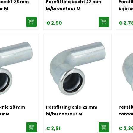
 bocht 28 mm
Persfitting bocht 22 mm
Persfi
ur M
bi/bi contour M
bi/bi 
€
2,
90
€
2,
7
tting knie 28 mm bi/bu contour M
Image Persfitting knie 22 mm bi/bu cont
Image P
 knie 28 mm
Persfitting knie 22 mm
Persfi
our M
bi/bu contour M
conto
€
3,
81
€
2,
3