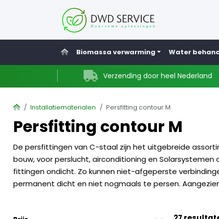
Home
Biomassa verwarming
Water behand
Verzending door heel Nederland
Home
Installatiematerialen
Persfitting contour M
Persfitting contour M
De persfittingen van C-staal zijn het uitgebreide asso
bouw, voor perslucht, airconditioning en Solarsystemen c
fittingen ondicht. Zo kunnen niet-afgeperste verbinding
permanent dicht en niet nogmaals te persen. Aangezien z
27 resultat