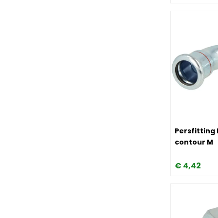
Image Persfi
Persfitting
contour M
€
4,
42