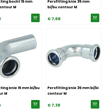
tting bocht 15 mm
Persfitting knie 35 mm
contour M
bi/bu contour M
8
€
7,
68
our M
ersfitting knie 15 mm bi/bu contour M
Image Persfitting knie 35 mm bi/bi
tting knie 15 mm bi/bu
Persfitting knie 35 mm bi/bi
ur M
contour M
6
€
7,
38