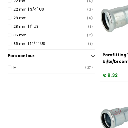
22 mm
5
22 mm | 3/4" US
2
28 mm
6
28 mm | 1" US
1
35 mm
7
35 mm | 1 1/4" US
1
Image Persfi
Persfitting
Pers contour:
bi/bi/bi co
M
27
€
9,
32