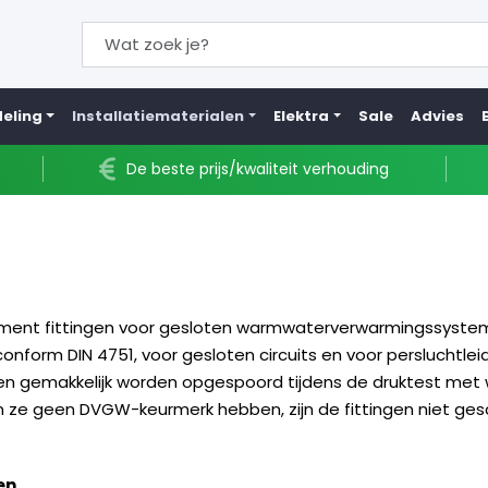
eling
Installatiematerialen
Elektra
Sale
Advies
De beste prijs/kwaliteit verhouding
rtiment fittingen voor gesloten warmwaterverwarmingssysteme
onform DIN 4751, voor gesloten circuits en voor persluchtleid
en gemakkelijk worden opgespoord tijdens de druktest met wa
e geen DVGW-keurmerk hebben, zijn de fittingen niet geschik
en