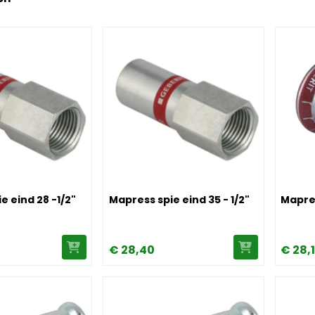
s spie eind 28 -1/2"
Image Mapress spie eind 35 - 1/2"
Image M
e eind 28 -1/2"
Mapress spie eind 35 - 1/2"
Mapres
€
28,
40
€
28,