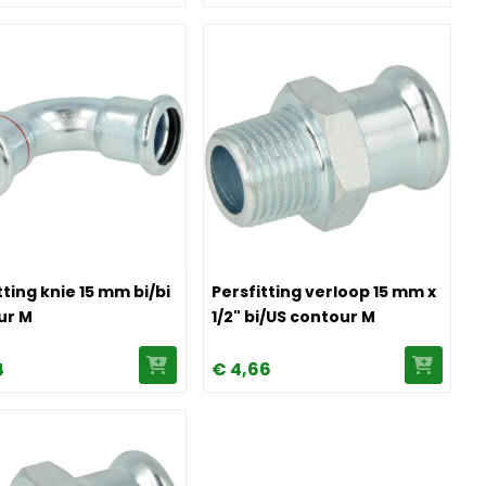
our M
ersfitting knie 15 mm bi/bi contour M
Image Persfitting verloop 15 mm x 
tting knie 15 mm bi/bi
Persfitting verloop 15 mm x
ur M
1/2" bi/US contour M
4
€
4,
66