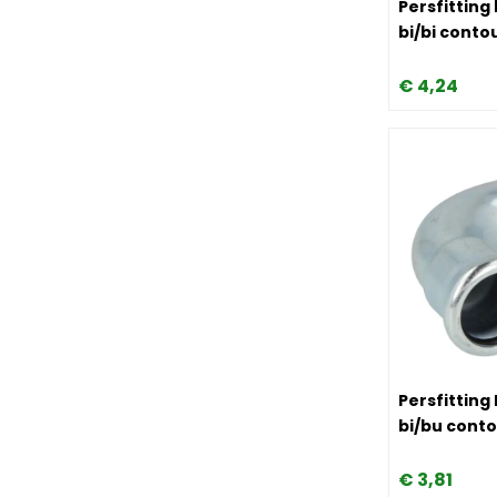
Persfitting
bi/bi conto
€
4,
24
Image Persfi
Persfitting
bi/bu cont
€
3,
81