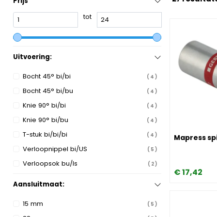
Prijs
tot
Uitvoering:
Bocht 45° bi/bi
4
Bocht 45° bi/bu
4
Knie 90° bi/bi
4
Knie 90° bi/bu
4
Image Mapres
T-stuk bi/bi/bi
4
Mapress spi
Verloopnippel bi/US
5
Verloopsok bu/Is
2
€
17,
42
Aansluitmaat:
15 mm
5