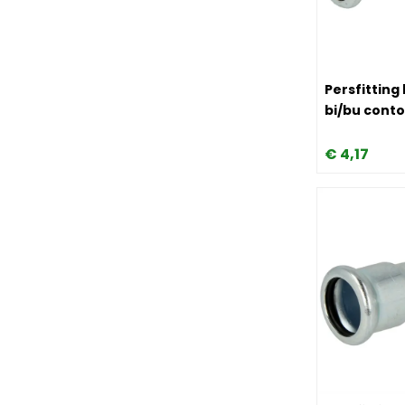
Image Persfi
Persfitting
bi/bu cont
€
4,
17
Image Persfi