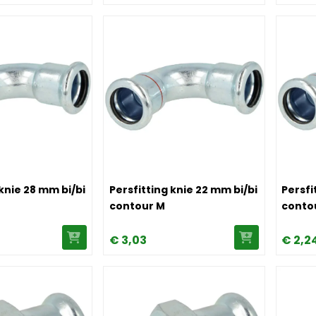
tting knie 28 mm bi/bi contour M
Image Persfitting knie 22 mm bi/bi cont
Image P
 knie 28 mm bi/bi
Persfitting knie 22 mm bi/bi
Persfi
contour M
conto
€
3,
03
€
2,
2