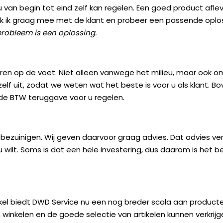
u van begin tot eind zelf kan regelen. Een goed product afle
 denk ik graag mee met de klant en probeer een passende oplos
probleem is een oplossing.
aren op de voet. Niet alleen vanwege het milieu, maar ook
 zelf uit, zodat we weten wat het beste is voor u als klant. B
de BTW teruggave voor u regelen.
ezuinigen. Wij geven daarvoor graag advies. Dat advies versch
wilt. Soms is dat een hele investering, dus daarom is het bel
el biedt DWD Service nu een nog breder scala aan product
en winkelen en de goede selectie van artikelen kunnen verkri