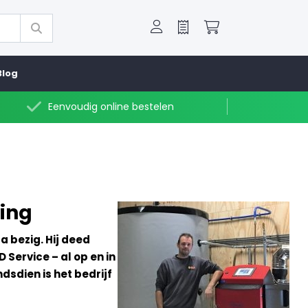
Offerte
Winkelwagen
Blog
Eenvoudig online bestelen
ing
a bezig. Hij deed
 Service – al op en in
ndsdien is het
bedrijf