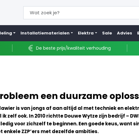
eling
Installatiematerialen
Elektra
Sale
Advies
De beste prijs/kwaliteit verhouding
 probleem een duurzame oploss
awier is van jongs af aan altijd al met
techniek en elektr
 ik zelf ook.
In 2010 richtte Douwe Wytze zijn bedrijf – DWD
ledig voor zichzelf te beginnen. Een goede keus, want si
t enkele ZZP’ers met dezelfde ambities.