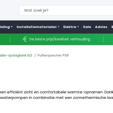
eling
Installatiematerialen
Elektra
Sale
Advies
De beste prijs/kwaliteit verhouding
catie-opslagtank SLS
Pufferspeicher PS8
, een efficiënt zicht en comfortabele warmte-opnamen. Dankzi
armwaterpompen in combinatie met een zonnethermische laag