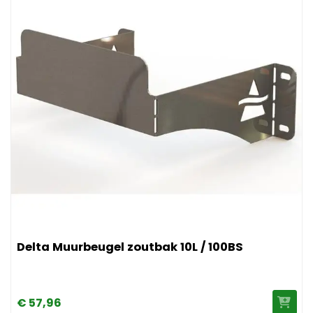
ietabletten (onthardingszout)
Afbeelding Delta Muurbeugel zoutbak 10L / 100BS
Delta Muurbeugel zoutbak 10L / 100BS
€
57,
96