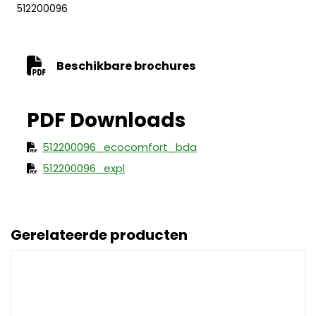
512200096
Beschikbare brochures
512200096_ecocomfort_bda
512200096_expl
Gerelateerde producten