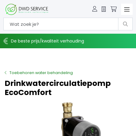
Offerte
Winkelw
De beste prijs/kwaliteit verhouding
Toebehoren water behandeling
Drinkwatercirculatiepomp
EcoComfort