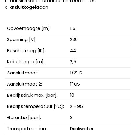
1
aansluitset bestaande uit keerklep en
x
afsluitkogelkraan
Opvoerhoogte [m]:
1,5
Spanning [V]:
230
Bescherming [IP]:
44
Kabellengte [m]:
2,5
Aansluitmaat:
1/2" IS
Aansluitmaat 2:
1" US
Bedrijfsdruk max. [bar]:
10
Bedrijfstemperatuur [°C]:
2 - 95
Garantie [jaar]:
3
Transportmedium:
Drinkwater