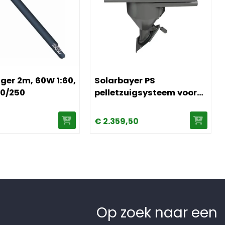
lag/silo) 3,4-7,2 ton
 Pellet auger 2m, 60W 1:60, PV100/180/250
Afbeelding Solarbayer PS pelletzuig
uger 2m, 60W 1:60,
Solarbayer PS
80/250
pelletzuigsysteem voor
PLT pelletketelserie
0
€
2.359,
50
Op zoek naar een