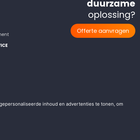
duurzame
oplossing?
Offerte aanvragen
ment
ICE
rwaarden
gepersonaliseerde inhoud en advertenties te tonen, om