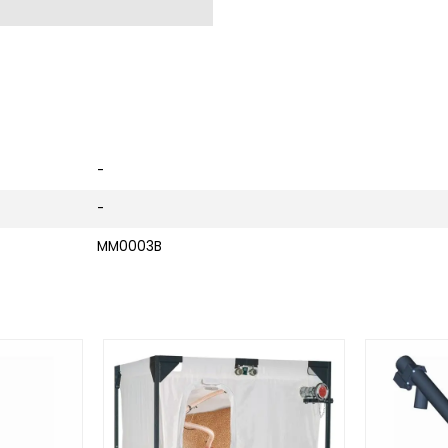
-
-
MM0003B