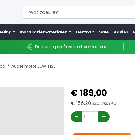
eling
Installatiematerialen
Elektra
Sale
Advies
De beste prijs/kwaliteit verhouding
lag
Auger motor 25W, 1:120
€
189,
00
€
156,
20
excl. 21% btw