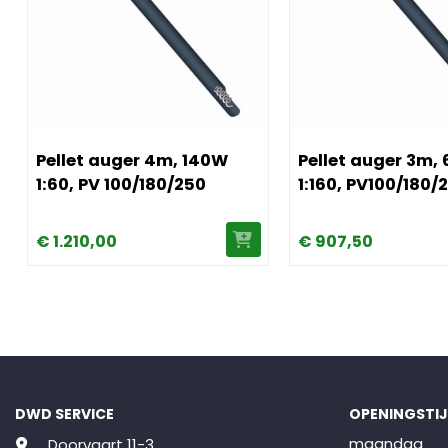
atische hefinrichting
er opslag 730L
Afbeelding Pellet auger 4m, 140W 1:60, PV 100/180/250
Afbeelding Pellet aug
Pellet auger 4m, 140W
Pellet auger 3m,
1:60, PV 100/180/250
1:160, PV100/180/
€
1.210,
00
€
907,
50
DWD SERVICE
OPENINGSTI
maandag
Doorvaart 11-3