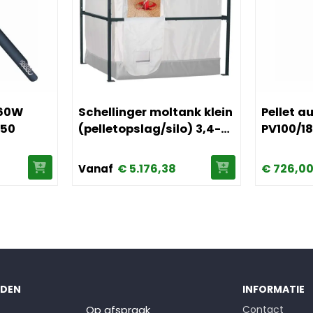
er 3m, 60W 1:160, PV100/180/250
Afbeelding Schellinger moltank klein (pelletops
Afbeelding
 60W
Schellinger moltank klein
Pellet a
250
(pelletopslag/silo) 3,4-
PV100/1
7,2 ton
€
5.176,
38
€
726,
0
Vanaf
JDEN
INFORMATIE
Op afspraak
Contact