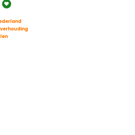
Nederland
t verhouding
llen