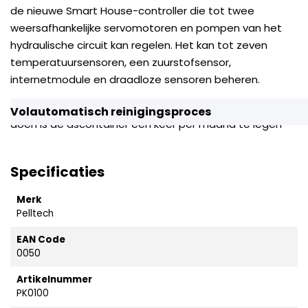
de nieuwe Smart House-controller die tot twee
weersafhankelijke servomotoren en pompen van het
hydraulische circuit kan regelen.
Het kan tot zeven
temperatuursensoren, een zuurstofsensor,
internetmodule en draadloze sensoren beheren.
Deze boiler reinigt zichzelf, het enige wat je hoeft te
Volautomatisch reinigingsproces
doen is de ascontainer één keer per maand te legen
Specificaties
Merk
Pelltech
EAN Code
0050
Artikelnummer
PK0100