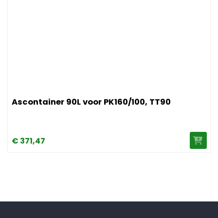
Afbeelding Ascontainer 90L voor PK160/100, TT90
Ascontainer 90L voor PK160/100, TT90
€
371,
47