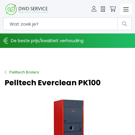
Offerte
Winkelw
De beste prijs/kwaliteit verhouding
Pelltech Boilers
Pelltech Everclean PK100