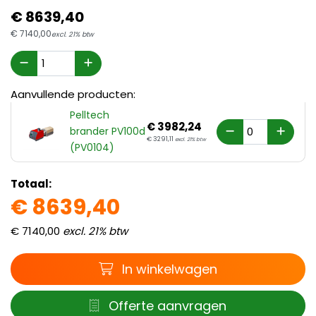
€
8639,
40
€
7140,
00
excl. 21% btw
Aanvullende producten:
Pelltech
€
3982,
24
brander PV100d
€
3291,
11
excl. 21% btw
(PV0104)
Totaal:
€
8639,
40
€
7140,
00
excl. 21% btw
Winkelwagen
In winkelwagen
Offerte
Offerte aanvragen