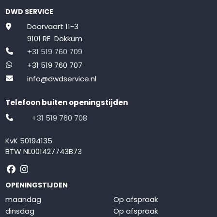
DWD SERVICE
Doorvaart 11-3
9101 RE Dokkum
+31 519 760 709
+31 519 760 707
info@dwdservice.nl
Telefoon buiten openingstijden
+31 519 760 708
KvK 50194135
BTW NL001427743B73
Volg ons op Facebook
Volg ons op Instagram
OPENINGSTIJDEN
maandag
Op afspraak
dinsdag
Op afspraak