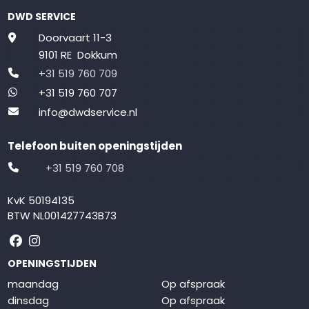
DWD SERVICE
Doorvaart 11-3
9101 RE Dokkum
+31 519 760 709
+31 519 760 707
info@dwdservice.nl
Telefoon buiten openingstijden
+31 519 760 708
KvK 50194135
BTW NL001427743B73
Volg ons op Facebook
Volg ons op Instagram
OPENINGSTIJDEN
maandag
Op afspraak
dinsdag
Op afspraak