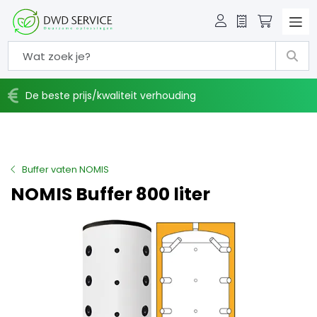
Offerte
Winkelw
De beste prijs/kwaliteit verhouding
Buffer vaten NOMIS
NOMIS Buffer 800 liter