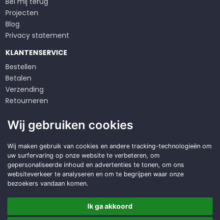
Bel mij terug
Projecten
Blog
Privacy statement
KLANTENSERVICE
Bestellen
Betalen
Verzending
Retourneren
Klachten
Wij gebruiken cookies
Algemene voorwaarden
Op zoek naar een
Wij maken gebruik van cookies en andere tracking-technologieën om
uw surfervaring op onze website te verbeteren, om
duurzame
oplossing?
gepersonaliseerde inhoud en advertenties te tonen, om ons
websiteverkeer te analyseren en om te begrijpen waar onze
Offerte aanvragen
bezoekers vandaan komen.
Ik ga akkoord