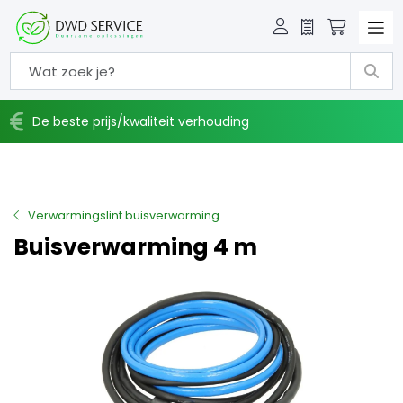
Offerte
Winkelw
De beste prijs/kwaliteit verhouding
Verwarmingslint buisverwarming
Buisverwarming 4 m