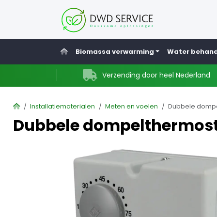
Home
Biomassa verwarming
Water behand
Verzending door heel Nederland
Home
Installatiematerialen
Meten en voelen
Dubbele dompe
Dubbele dompelthermost