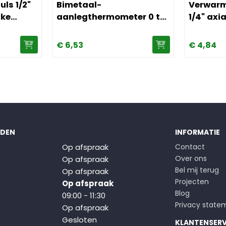
ls 1/2"
Bimetaal-
Verwar
jke
aanlegthermometer 0 tot
1/4" axi
0 mm
+120°C behuizing 80 mm
€
6,
53
€
4,
84
JDEN
INFORMATIE
Op afspraak
Contact
Over ons
Op afspraak
Bel mij terug
Op afspraak
Projecten
Op afspraak
Blog
09:00 - 11:30
Privacy state
Op afspraak
Gesloten
KLANTENSERV