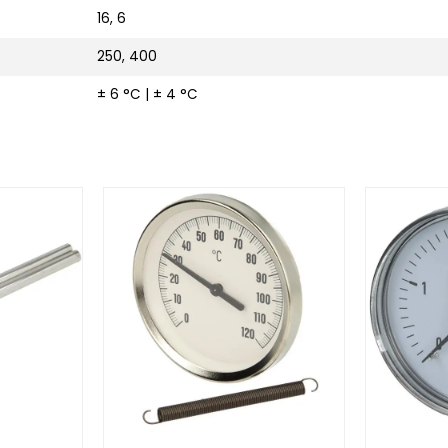
16, 6
250, 400
± 6 °C | ± 4 °C
be
ompelhuls 1/2" voor 2 afzonderlijke sensorbuizen 150 mm
Afbeelding Bimetaal-aanlegthermometer 0 to
Afbeelding