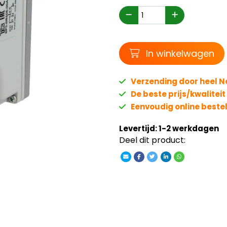
Winkelwagen
In winkelwagen
Verzending door heel 
De beste prijs/kwalitei
Eenvoudig online beste
Levertijd: 1-2 werkdagen
Deel dit product: