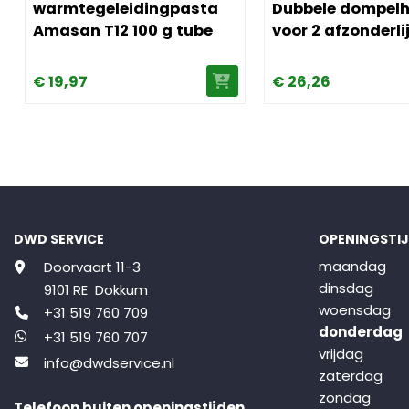
warmtegeleidingpasta
Dubbele dompelhu
Amasan T12 100 g tube
voor 2 afzonderli
sensorbuizen 15
€
19,
97
€
26,
26
DWD SERVICE
OPENINGSTI
maandag
Doorvaart 11-3
dinsdag
9101 RE Dokkum
woensdag
+31 519 760 709
donderdag
+31 519 760 707
vrijdag
info@dwdservice.nl
zaterdag
zondag
Telefoon buiten openingstijden