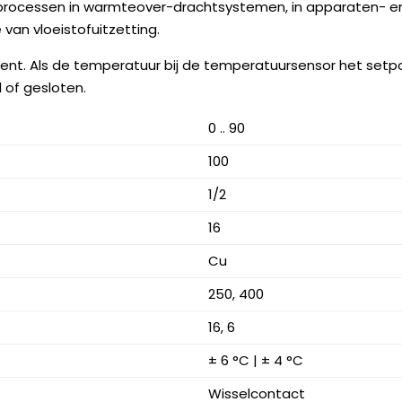
rocessen in warmteover-drachtsystemen, in apparaten- en
 van vloeistofuitzetting.
ent. Als de temperatuur bij de temperatuursensor het setpo
 of gesloten.
0 .. 90
100
1/2
16
Cu
250, 400
16, 6
± 6 °C | ± 4 °C
Wisselcontact