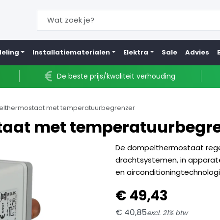
eling
Installatiematerialen
Elektra
Sale
Advies
De beste prijs/kwaliteit verhouding
lthermostaat met temperatuurbegrenzer
aat met temperatuurbegre
De dompelthermostaat rege
drachtsystemen, in apparat
en airconditioningtechnologie
€
49,
43
€
40,
85
excl. 21% btw