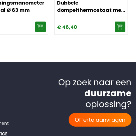
mingsmanometer
Dubbele
aal Ø 63 mm
dompelthermostaat met
temperatuurbegrenzer
90-110°C
€
46,
40
Op zoek naar een
duurzame
oplossing?
Offerte aanvragen
ment
ICE