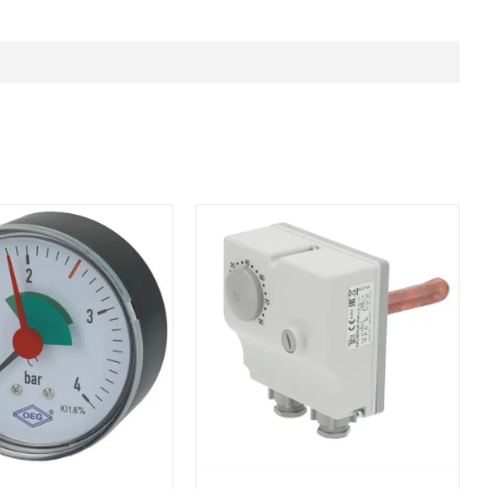
t +120°C behuizing 80 mm
 Verwarmingsmanometer 1/4" axiaal Ø 63 mm
Afbeelding Dubbele dompelthermo