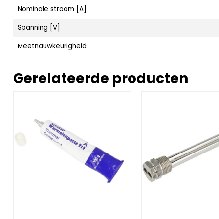
Nominale stroom [A]
Spanning [V]
Meetnauwkeurigheid
Gerelateerde producten
et behuizing 80 mm
er 0 - 4 bar 1/4" radiaal 63 mm
Afbeelding warmtegeleidingpasta Amasan T12 100 g tu
Afbeelding Dubbele d