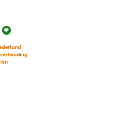
Nederland
t verhouding
llen