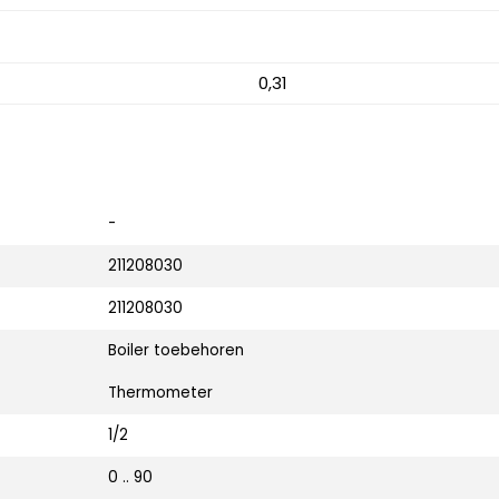
0,31
-
211208030
211208030
Boiler toebehoren
Thermometer
1/2
0 .. 90