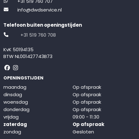
+31 519 760 707
info@dwdservice.nl
Telefoon buiten openingstijden
+31 519 760 708
KvK 50194135
BTW NL001427743B73
Volg ons op Facebook
Volg ons op Instagram
OPENINGSTIJDEN
maandag
Op afspraak
dinsdag
Op afspraak
woensdag
Op afspraak
donderdag
Op afspraak
vrijdag
09:00 - 11:30
zaterdag
Op afspraak
zondag
Gesloten