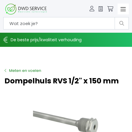
Offerte
Winkelw
De beste prijs/kwaliteit verhouding
Meten en voelen
Dompelhuls RVS 1/2" x 150 mm