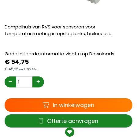
Dompelhuls van RVS voor sensoren voor
temperatuurmeting in opslagtanks, boilers etc.
Gedetailleerde informatie vindt u op Downloads
€
54,
75
€
45,
25
excl. 21% btw
Winkelwagen
In winkelwagen
Offerte
Offerte aanvragen