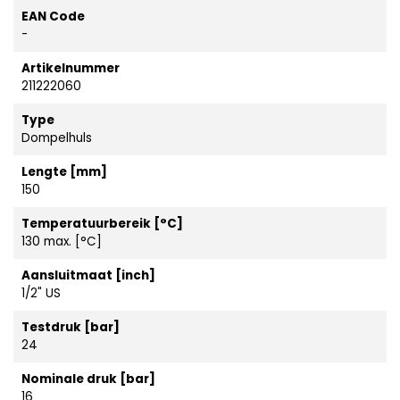
EAN Code
-
Artikelnummer
211222060
Type
Dompelhuls
Lengte [mm]
150
Temperatuurbereik [°C]
130 max. [°C]
Aansluitmaat [inch]
1/2" US
Testdruk [bar]
24
Nominale druk [bar]
16