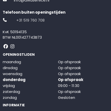
info@dwdservice.nl
Telefoon buiten openingstijden
+31 519 760 708
KvK 50194135
BTW NL001427743B73
Volg ons op Facebook
Volg ons op Instagram
OPENINGSTIJDEN
maandag
Op afspraak
dinsdag
Op afspraak
woensdag
Op afspraak
donderdag
Op afspraak
vrijdag
09:00 - 11:30
zaterdag
Op afspraak
zondag
Gesloten
INFORMATIE