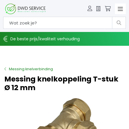
Offerte
Winkelw
De beste prijs/kwaliteit verhouding
Messing knelverbinding
Messing knelkoppeling T-stuk
Ø 12 mm