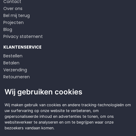
Contact
Over ons
Bel mij terug
Projecten
Blog
Privacy statement
KLANTENSERVICE
Bestellen
Betalen
Verzending
Retourneren
Klachten
Wij gebruiken cookies
Algemene voorwaarden
Op zoek naar een
Wij maken gebruik van cookies en andere tracking-technologieën om
uw surfervaring op onze website te verbeteren, om
duurzame
oplossing?
gepersonaliseerde inhoud en advertenties te tonen, om ons
websiteverkeer te analyseren en om te begrijpen waar onze
Offerte aanvragen
bezoekers vandaan komen.