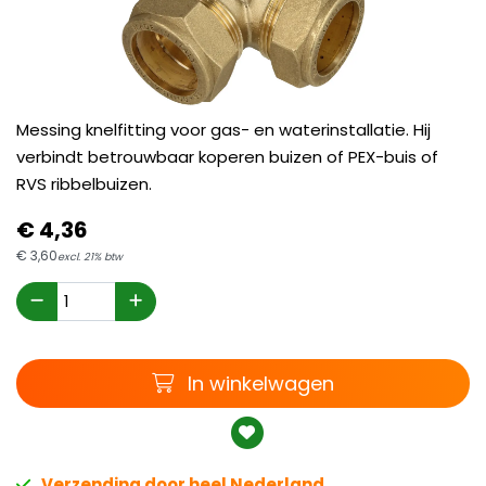
Messing knelfitting voor gas- en waterinstallatie. Hij
verbindt betrouwbaar koperen buizen of PEX-buis of
RVS ribbelbuizen.
€
4,
36
€
3,
60
excl. 21% btw
Winkelwagen
In winkelwagen
Verzending door heel Nederland