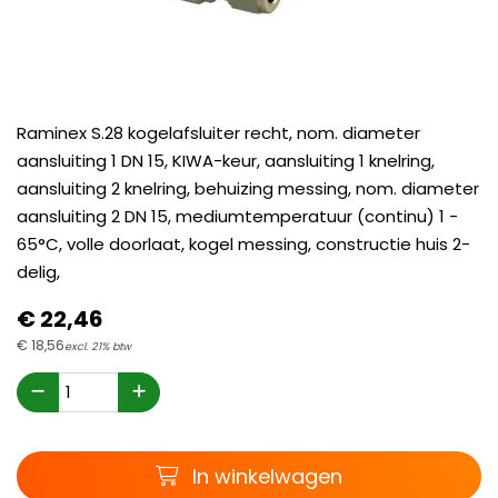
Raminex S.28 kogelafsluiter recht, nom. diameter
aansluiting 1 DN 15, KIWA-keur, aansluiting 1 knelring,
aansluiting 2 knelring, behuizing messing, nom. diameter
aansluiting 2 DN 15, mediumtemperatuur (continu) 1 -
65°C, volle doorlaat, kogel messing, constructie huis 2-
delig,
€
22,
46
€
18,
56
excl. 21% btw
Winkelwagen
In winkelwagen