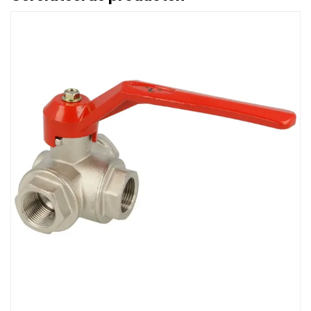
Afbeelding Drieweg kogelkraan 1 1/4" met L-boring DN32