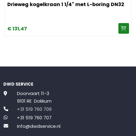
Drieweg kogelkraan 1 1/4" met L-boring DN32
€
131,
47
DWD SERVICE
Doorvaart 11-3
9101 RE Dokkum
+31 519 760 709
+31 519 760 707
info@dwdservice.nl