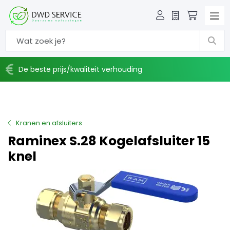
Offerte
Winkelw
De beste prijs/kwaliteit verhouding
Kranen en afsluiters
Raminex S.28 Kogelafsluiter 15
knel