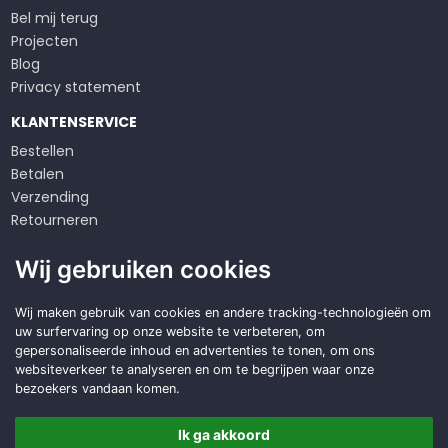
Bel mij terug
Projecten
Blog
Privacy statement
KLANTENSERVICE
Bestellen
Betalen
Verzending
Retourneren
Klachten
Wij gebruiken cookies
Algemene voorwaarden
Op zoek naar een
Wij maken gebruik van cookies en andere tracking-technologieën om
uw surfervaring op onze website te verbeteren, om
duurzame
oplossing?
gepersonaliseerde inhoud en advertenties te tonen, om ons
websiteverkeer te analyseren en om te begrijpen waar onze
Offerte aanvragen
bezoekers vandaan komen.
Ik ga akkoord