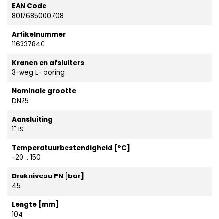
EAN Code
8017685000708
Artikelnummer
116337840
Kranen en afsluiters
3-weg L- boring
Nominale grootte
DN25
Aansluiting
1" IS
Temperatuurbestendigheid [°C]
-20 .. 150
Drukniveau PN [bar]
45
Lengte [mm]
104