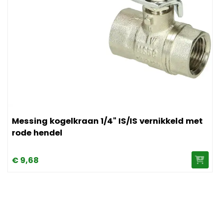
rode hendel
Afbeelding Messing kogelkraan 1/4" IS/IS vernikkeld met r
Messing kogelkraan 1/4" IS/IS vernikkeld met
rode hendel
€
9,
68