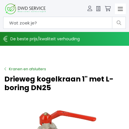
Offerte
Winkelw
De beste prijs/kwaliteit verhouding
Kranen en afsluiters
Drieweg kogelkraan 1" met L-
boring DN25