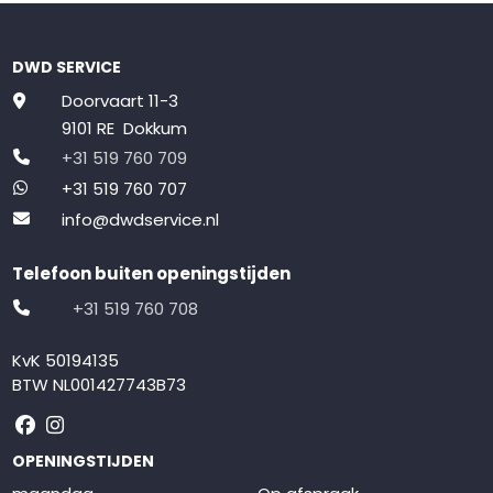
DWD SERVICE
Doorvaart 11-3
9101 RE Dokkum
+31 519 760 709
+31 519 760 707
info@dwdservice.nl
Telefoon buiten openingstijden
+31 519 760 708
KvK 50194135
BTW NL001427743B73
Volg ons op Facebook
Volg ons op Instagram
OPENINGSTIJDEN