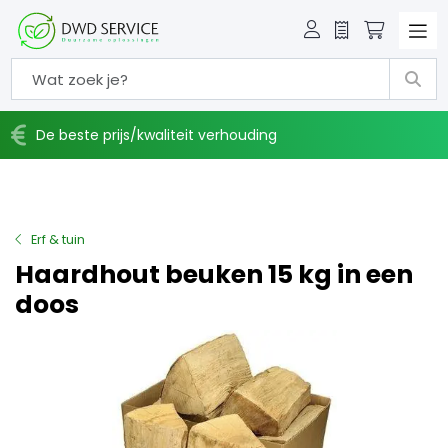
Offerte
Winkelw
De beste prijs/kwaliteit verhouding
Erf & tuin
Haardhout beuken 15 kg in een
doos