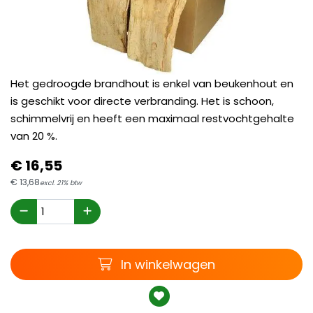
Het gedroogde brandhout is enkel van beukenhout en
is geschikt voor directe verbranding. Het is schoon,
schimmelvrij en heeft een maximaal restvochtgehalte
van 20 %.
€
16,
55
€
13,
68
excl. 21% btw
Winkelwagen
In winkelwagen