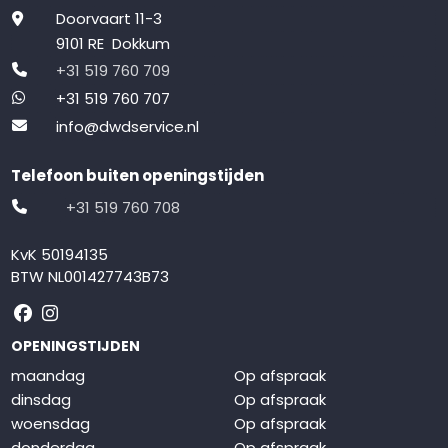
Doorvaart 11-3
9101 RE Dokkum
+31 519 760 709
+31 519 760 707
info@dwdservice.nl
Telefoon buiten openingstijden
+31 519 760 708
KvK 50194135
BTW NL001427743B73
Volg ons op Facebook
Volg ons op Instagram
OPENINGSTIJDEN
maandag
Op afspraak
dinsdag
Op afspraak
woensdag
Op afspraak
donderdag
Op afspraak