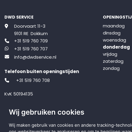
DWD SERVICE
OPENINGSTI
maandag
Doorvaart 11-3
dinsdag
9101 RE Dokkum
woensdag
+31 519 760 709
donderdag
+31 519 760 707
vrijdag
info@dwdservice.nl
zaterdag
zondag
Telefoon buiten openingstijden
+31 519 760 708
KvK 50194135
BTW NL001427743B73
Wij gebruiken cookies
Volg ons op Facebook
Volg ons op Instagram
Wij maken gebruik van cookies en andere tracking-technol
ons websiteverkeer te analyseren en om te begrijpen wa