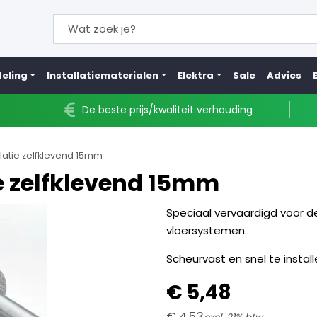
eling
Installatiematerialen
Elektra
Sale
Advies
De beste prijs/kwaliteit verhouding
olatie zelfklevend 15mm
ie zelfklevend 15mm
Speciaal vervaardigd voor de
vloersystemen
Scheurvast en snel te install
€
5,
48
€
4,
53