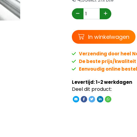
excl. 21% btw
Winkelwagen
In winkelwagen
Verzending door heel 
De beste prijs/kwalitei
Eenvoudig online beste
Levertijd: 1-2 werkdagen
Deel dit product: