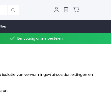
Offerte
Winkelwagen
Blog
Eenvoudig online bestelen
 isolatie van verwarmings-/aircositionleidingen en
eren.