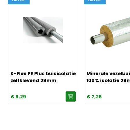
 mm breed
Afbeelding K-Flex PE Plus buisisolatie zelfklevend 28mm
Afbeelding Minerale 
K-Flex PE Plus buisisolatie
Minerale vezelbu
zelfklevend 28mm
100% isolatie 28
€
6,
29
€
7,
26