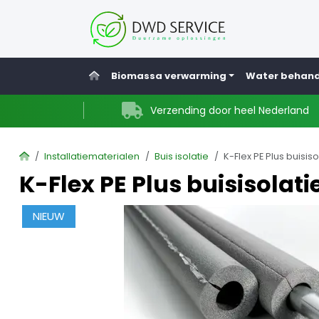
Home
Biomassa verwarming
Water behand
Verzending door heel Nederland
Home
Installatiematerialen
Buis isolatie
K-Flex PE Plus buisis
K-Flex PE Plus buisisolat
NIEUW