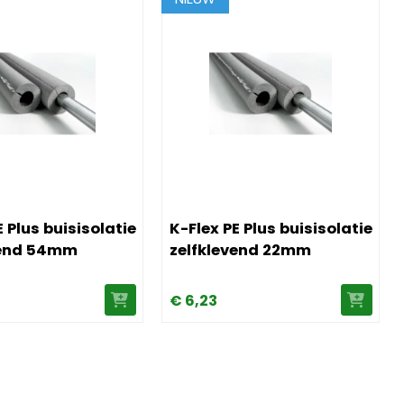
latie 15mm
K-Flex PE Plus buisisolatie zelfklevend 54mm
Afbeelding K-Flex PE Plus buisisolat
E Plus buisisolatie
K-Flex PE Plus buisisolatie
vend 54mm
zelfklevend 22mm
€
6,
23