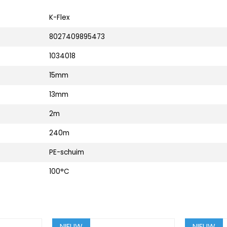
K-Flex
8027409895473
1034018
15mm
13mm
2m
240m
PE-schuim
100°C
NIEUW
NIEUW