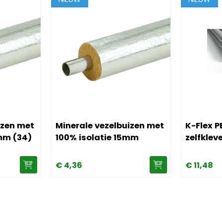
vezelbuizen met 100% isolatie 28mm (34)
Afbeelding Minerale vezelbuizen met 100% iso
Afbeelding 
izen met
Minerale vezelbuizen met
K-Flex P
mm (34)
100% isolatie 15mm
zelfkle
€
4,
36
€
11,
48