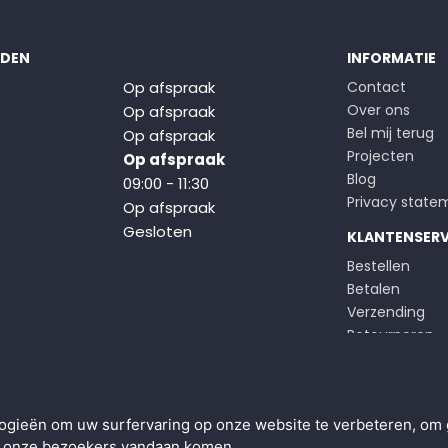
JDEN
INFORMATIE
Op afspraak
Contact
Over ons
Op afspraak
Bel mij terug
Op afspraak
Projecten
Op afspraak
Blog
09:00 - 11:30
Privacy state
Op afspraak
Gesloten
KLANTENSERV
Bestellen
Betalen
Verzending
Retourneren
Klachten
Algemene voo
ogieën om uw surfervaring op onze website te verbeteren, om 
ar onze bezoekers vandaan komen.