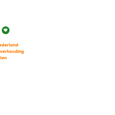
Nederland
t verhouding
llen