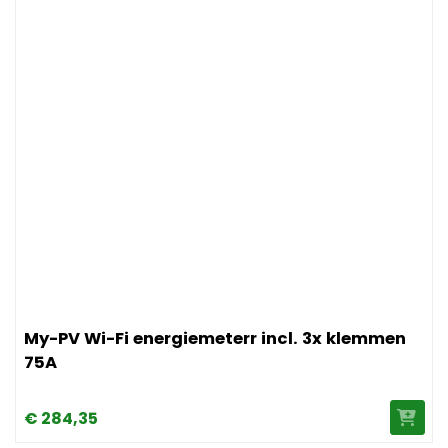
Afbeelding My-PV Wi-Fi energiemeterr incl. 3x klemmen 7
My-PV Wi-Fi energiemeterr incl. 3x klemmen
75A
€
284,
35