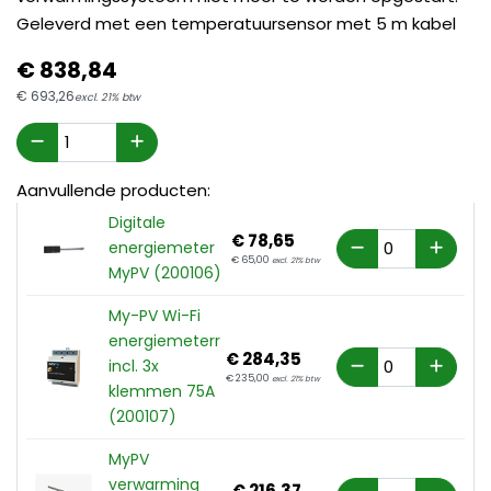
Geleverd met een temperatuursensor met 5 m kabel
€
838,
84
€
693,
26
excl. 21% btw
Aanvullende producten:
Digitale
€
78,
65
energiemeter
€
65,
00
excl. 21% btw
MyPV (200106)
My-PV Wi-Fi
energiemeterr
€
284,
35
incl. 3x
€
235,
00
excl. 21% btw
klemmen 75A
(200107)
MyPV
verwarming
€
216,
37