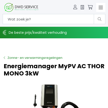
Offerte
Winkelw
De beste prijs/kwaliteit verhouding
Zonne- en verwarmingsregelingen
Energiemanager MyPV AC THOR
MONO 3kW