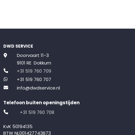
DWD SERVICE
Doorvaart 11-3
9101 RE Dokkum
+31 519 760 709
+31 519 760 707
info@dwdservice.nl
Telefoon buiten openingstijden
+31 519 760 708
KvK 50194135
BTW NL001427743B73