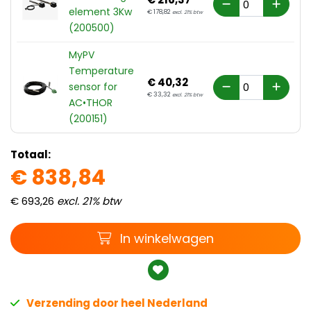
element 3Kw
€
178,
82
excl. 21% btw
(200500)
MyPV
Temperature
€
40,
32
sensor for
€
33,
32
excl. 21% btw
AC•THOR
(200151)
Totaal:
€
838,
84
€
693,
26
excl. 21% btw
Winkelwagen
In winkelwagen
Verzending door heel Nederland