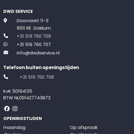
DWD SERVICE
Doorvaart 11-3
9101 RE Dokkum
+31 519 760 709
+31 519 760 707
info@dwdservice.nl
Telefoon buiten openingstijden
+31 519 760 708
KvK 50194135
BTW NL001427743B73
Volg ons op Facebook
Volg ons op Instagram
OPENINGSTIJDEN
maandag
Op afspraak