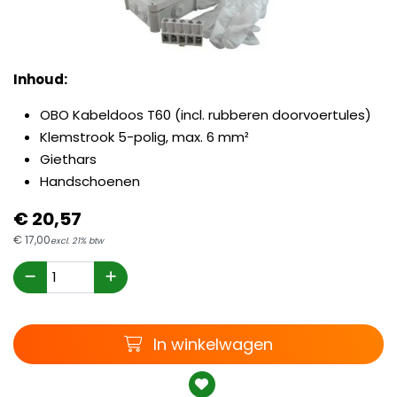
Inhoud:
OBO Kabeldoos T60 (incl. rubberen doorvoertules)
Klemstrook 5-polig, max. 6 mm²
Giethars
Handschoenen
€
20,
57
€
17,
00
excl. 21% btw
Winkelwagen
In winkelwagen