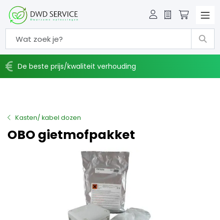
Offerte
Winkelw
De beste prijs/kwaliteit verhouding
Kasten/ kabel dozen
OBO gietmofpakket