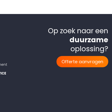
Op zoek naar een
duurzame
oplossing?
Offerte aanvragen
ment
ICE
rwaarden