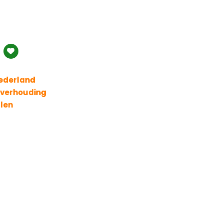
Nederland
t verhouding
llen