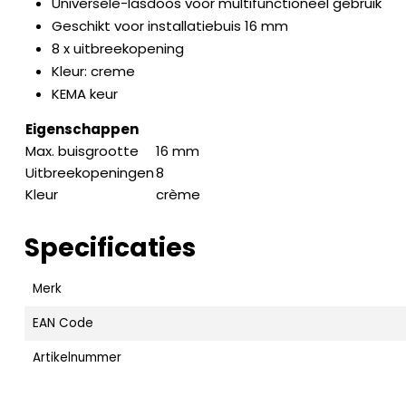
Universele-lasdoos voor multifunctioneel gebruik
Geschikt voor installatiebuis 16 mm
8 x uitbreekopening
Kleur: creme
KEMA keur
Eigenschappen
Max. buisgrootte
16 mm
Uitbreekopeningen
8
Kleur
crème
Specificaties
Merk
EAN Code
Artikelnummer