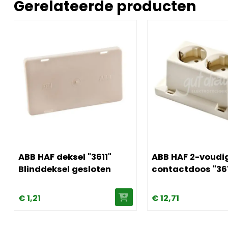
Gerelateerde producten
Afbeelding ABB HAF deksel "3611" Blinddeksel gesloten
Afbeelding ABB HAF 2
ABB HAF deksel "3611"
ABB HAF 2-voudi
Blinddeksel gesloten
contactdoos "36
€
1,
21
€
12,
71