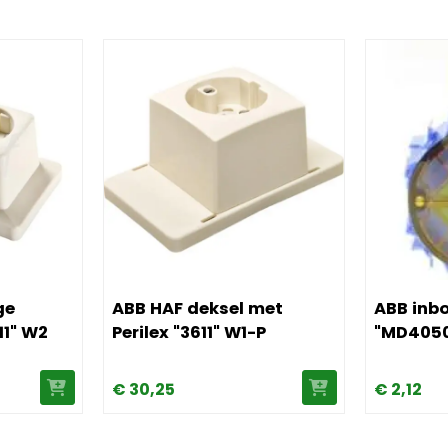
-voudige contactdoos "3611" W2
Afbeelding ABB HAF deksel met Perilex "3611" W
Afbeelding
ge
ABB HAF deksel met
ABB inb
11" W2
Perilex "3611" W1-P
"MD405
€
30,
25
€
2,
12