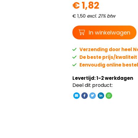
€
1,
82
€
1,
50
excl. 21% btw
Winkelwagen
In winkelwagen
Verzending door heel 
De beste prijs/kwalitei
Eenvoudig online beste
Levertijd: 1-2 werkdagen
Deel dit product: