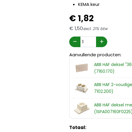
KEMA keur
€
1,
82
€
1,
50
excl. 21% btw
Aanvullende producten:
ABB HAF deksel "36
(7160.170)
ABB HAF 2-voudige
7102.200)
ABB HAF deksel met
(1SPA007160F0225
Totaal: