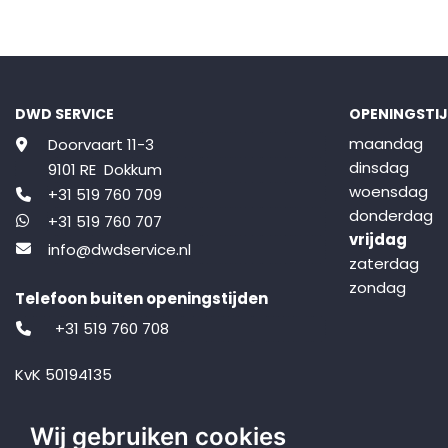
DWD SERVICE
OPENINGSTI
maandag
Doorvaart 11-3
dinsdag
9101 RE Dokkum
woensdag
+31 519 760 709
donderdag
+31 519 760 707
vrijdag
info@dwdservice.nl
zaterdag
zondag
Telefoon buiten openingstijden
+31 519 760 708
KvK 50194135
BTW NL001427743B73
Wij gebruiken cookies
Volg ons op Facebook
Volg ons op Instagram