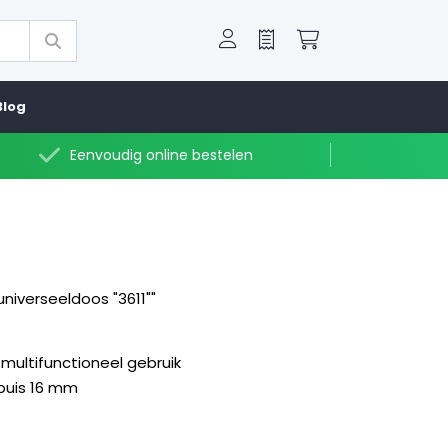
Offerte
Winkelwagen
Blog
Eenvoudig online bestelen
niverseeldoos "3611""
multifunctioneel gebruik
ebuis 16 mm