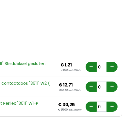
11" Blinddeksel gesloten
€
1,
21
€
1,
00
excl. 21% btw
 contactdoos "3611" W2 (
€
12,
71
€
10,
50
excl. 21% btw
 Perilex "3611" W1-P
€
30,
25
)
€
25,
00
excl. 21% btw