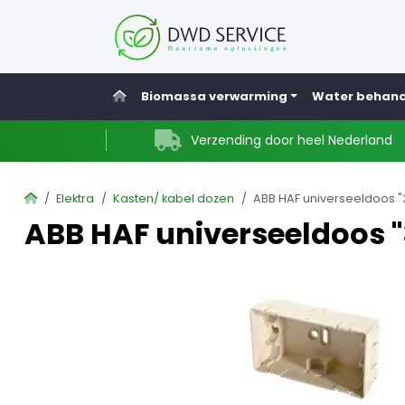
Home
Biomassa verwarming
Water behand
Verzending door heel Nederland
Home
Elektra
Kasten/ kabel dozen
ABB HAF universeeldoos "3
ABB HAF universeeldoos "