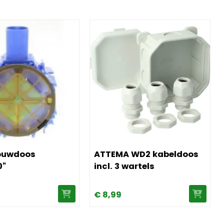
1-P
 ABB inbouwdoos "MD4050"
Afbeelding ATTEMA WD2 kabeldoos in
ouwdoos
ATTEMA WD2 kabeldoos
0"
incl. 3 wartels
€
8,
99