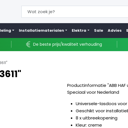
eling
Installatiematerialen
Elektra
Sale
Advies
De beste prijs/kwaliteit verhouding
611"
3611"
Productinformatie "ABB HAF u
Speciaal voor Nederland
Universele-lasdoos voor 
Geschikt voor installati
8 x uitbreekopening
Kleur: creme