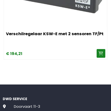
engte van 130 mm en PWM-regeling
Afbeelding Verschilregelaar KSW-E met 2 sensoren TF/Pt
Verschilregelaar KSW-E met 2 sensoren TF/Pt
€
194,
21
DWD SERVICE
Doorvaart 11-3