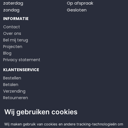
zaterdag
Op afspraak
zondag
Gesloten
INFORMATIE
Contact
Over ons
Bel mij terug
Projecten
Blog
Privacy statement
KLANTENSERVICE
Bestellen
Betalen
Verzending
Retourneren
Klachten
Wij gebruiken cookies
Algemene voorwaarden
Op zoek naar een
Wij maken gebruik van cookies en andere tracking-technologieën om