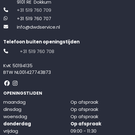
9101 RE Dokkum
+31 519 760 709
+31 519 760 707
info@dwdservice.nl
Telefoon buiten openingstijden
+31 519 760 708
KvK 50194135
BTW NL001427743B73
Volg ons op Facebook
Volg ons op Instagram
OPENINGSTIJDEN
maandag
Op afspraak
dinsdag
Op afspraak
woensdag
Op afspraak
donderdag
Op afspraak
vrijdag
09:00 - 11:30