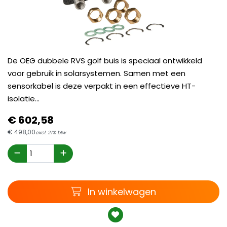
De OEG dubbele RVS golf buis is speciaal ontwikkeld
voor gebruik in solarsystemen. Samen met een
sensorkabel is deze verpakt in een effectieve HT-
isolatie...
€
602,
58
€
498,
00
excl. 21% btw
Winkelwagen
In winkelwagen