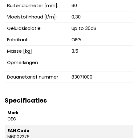
Buitendiameter [mm]:
60
Vloeistofinhoud [l/m]:
0,30
Geluidsisolatie:
up to 30dB
Fabrikant
OEG
Masse [kg]
3,5
Opmerkingen
Douanetarief nummer
83071000
Specificaties
Merk
OEG
EAN Code
516002276