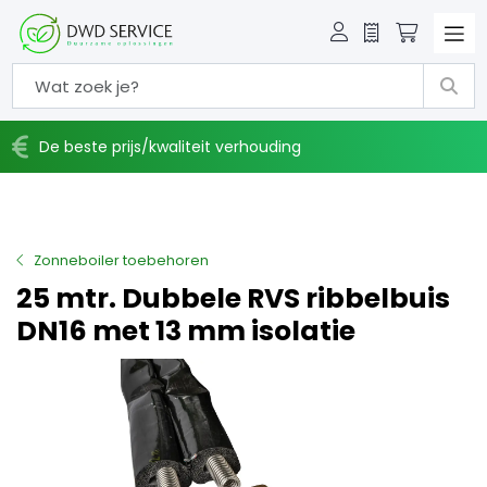
Offerte
Winkelw
De beste prijs/kwaliteit verhouding
Zonneboiler toebehoren
25 mtr. Dubbele RVS ribbelbuis
DN16 met 13 mm isolatie