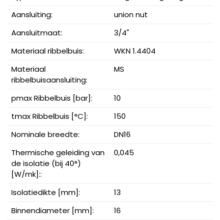
Aansluiting:
union nut
Aansluitmaat:
3/4"
Materiaal ribbelbuis:
WKN 1.4404
Materiaal
MS
ribbelbuisaansluiting:
pmax Ribbelbuis [bar]:
10
tmax Ribbelbuis [°C]:
150
Nominale breedte:
DN16
Thermische geleiding van
0,045
de isolatie (bij 40°)
[W/mk]::
Isolatiedikte [mm]:
13
Binnendiameter [mm]:
16