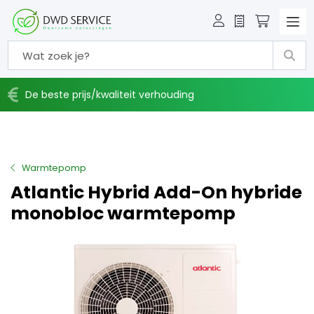
Offerte
Winkelw
De beste prijs/kwaliteit verhouding
Warmtepomp
Atlantic Hybrid Add-On hybride
monobloc warmtepomp