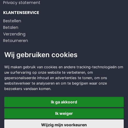
Privacy statement
KLANTENSERVICE
Bestellen
Betalen
Verzending
Retourneren
Klachten
Wij gebruiken cookies
Algemene voorwaarden
Op zoek naar een
Wij maken gebruik van cookies en andere tracking-technologieën om
uw surfervaring op onze website te verbeteren, om
duurzame
oplossing?
gepersonaliseerde inhoud en advertenties te tonen, om ons
websiteverkeer te analyseren en om te begrijpen waar onze
Offerte aanvragen
bezoekers vandaan komen.
Ik ga akkoord
Ik weiger
Copyright © 2026 DWD Service
Made with
BO. Be Original
| Powered by
BO Creator DXP®
Wijzig mijn voorkeuren
Offerte
Cookie instellingen