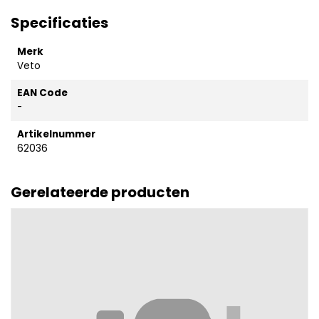
Specificaties
Merk
Veto
EAN Code
-
Artikelnummer
62036
Gerelateerde producten