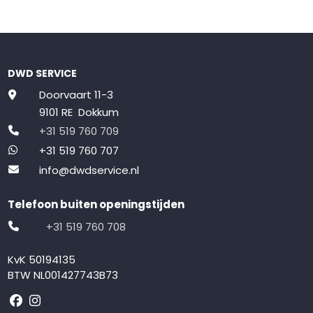
DWD SERVICE
Doorvaart 11-3
9101 RE Dokkum
+31 519 760 709
+31 519 760 707
info@dwdservice.nl
Telefoon buiten openingstijden
+31 519 760 708
KvK 50194135
BTW NL001427743B73
Volg ons op Facebook
Volg ons op Instagram