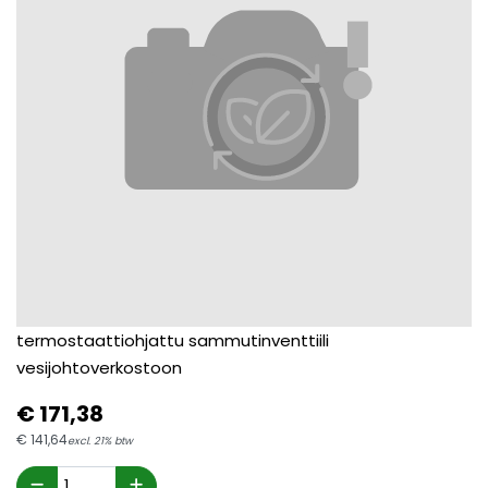
termostaattiohjattu sammutinventtiili
vesijohtoverkostoon
€
171,
38
€
141,
64
excl. 21% btw