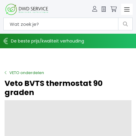
Offerte
Winkelw
De beste prijs/kwaliteit verhouding
VETO onderdelen
Veto BVTS thermostat 90
graden