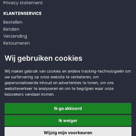
Privacy statement
KLANTENSERVICE
Bestellen
Betalen
Verzending
Retourneren
Klachten
Wij gebruiken cookies
Algemene voorwaarden
Op zoek naar een
Wij maken gebruik van cookies en andere tracking-technologieën om
uw surfervaring op onze website te verbeteren, om
duurzame
oplossing?
gepersonaliseerde inhoud en advertenties te tonen, om ons
websiteverkeer te analyseren en om te begrijpen waar onze
Offerte aanvragen
bezoekers vandaan komen.
Ik ga akkoord
Ik weiger
Copyright © 2026 DWD Service
Made with
BO. Be Original
| Powered by
BO Creator DXP®
Wijzig mijn voorkeuren
Offerte
Cookie instellingen