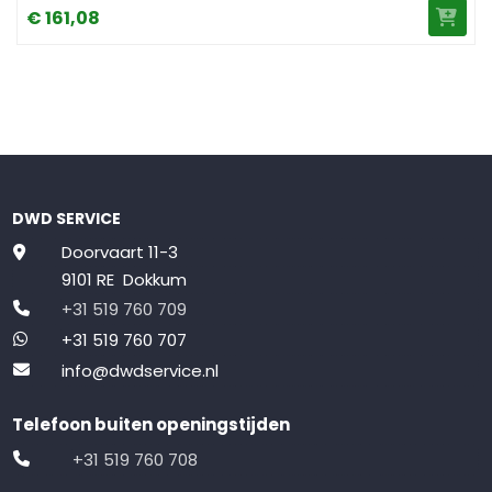
€
161,
08
DWD SERVICE
Doorvaart 11-3
9101 RE Dokkum
+31 519 760 709
+31 519 760 707
info@dwdservice.nl
Telefoon buiten openingstijden
+31 519 760 708