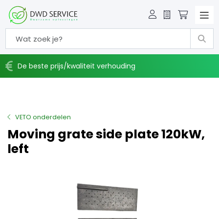
Offerte
Winkelw
De beste prijs/kwaliteit verhouding
VETO onderdelen
Moving grate side plate 120kW,
left