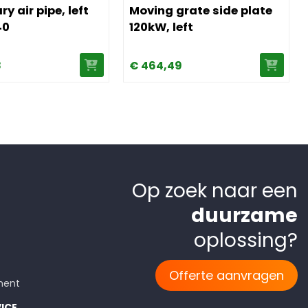
y air pipe, left
Moving grate side plate
40
120kW, left
8
€
464,
49
Op zoek naar een
duurzame
oplossing?
Offerte aanvragen
ment
ICE