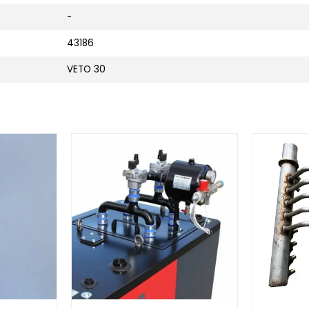
-
43186
VETO 30
hermostat 80/90 ºC
Afbeelding Pneumatic cleaning Veto air60/75/
Afbeelding 