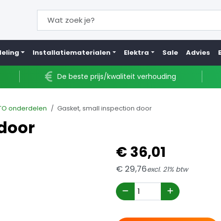
eling
Installatiematerialen
Elektra
Sale
Advies
De beste prijs/kwaliteit verhouding
TO onderdelen
Gasket, small inspection door
 door
€
36,
01
€
29,
76
excl. 21% btw