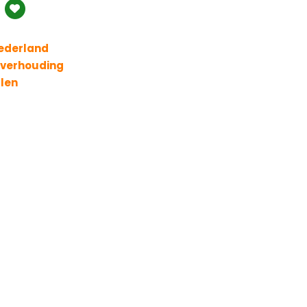
Nederland
t verhouding
llen