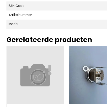
EAN Code
Artikelnummer
Model
Gerelateerde producten
kW moving grate
Afbeelding Mixing Plate for Chipmatic, welded p/s
Afbeelding Button t