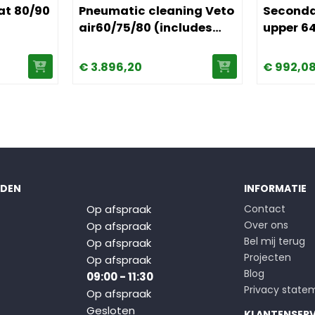
at 80/90
Pneumatic cleaning Veto
Secondar
air60/75/80 (includes
upper 6
new coversnet price!)
€
3.896,
20
€
992,
0
JDEN
INFORMATIE
Op afspraak
Contact
Over ons
Op afspraak
Bel mij terug
Op afspraak
Projecten
Op afspraak
Blog
09:00 - 11:30
Privacy state
Op afspraak
Gesloten
KLANTENSERV