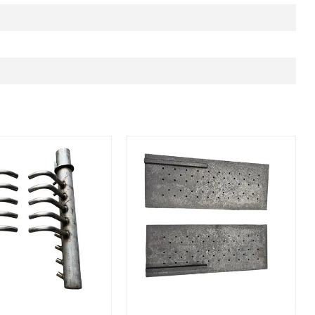
80 (includes new coversnet price!)
Secondary air pipe, left upper 640
Afbeelding Moving grate side plate 1