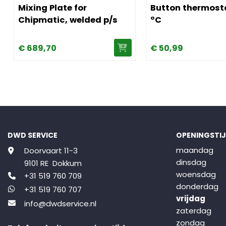
Mixing Plate for
Button thermost
Chipmatic, welded p/s
ºC
€
689,
70
€
50,
99
DWD SERVICE
OPENINGSTI
maandag
Doorvaart 11-3
dinsdag
9101 RE Dokkum
woensdag
+31 519 760 709
donderdag
+31 519 760 707
vrijdag
info@dwdservice.nl
zaterdag
zondag