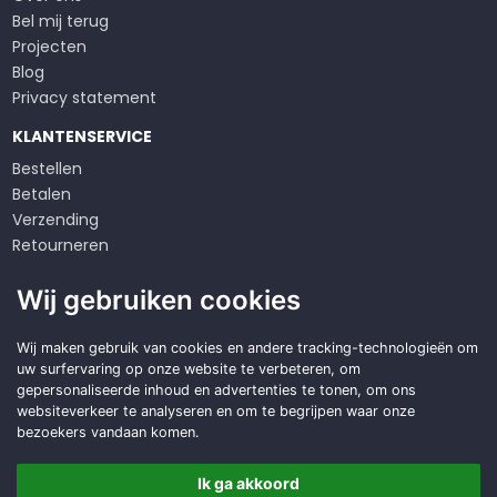
Bel mij terug
Projecten
Blog
Privacy statement
KLANTENSERVICE
Bestellen
Betalen
Verzending
Retourneren
Klachten
Wij gebruiken cookies
Algemene voorwaarden
Op zoek naar een
Wij maken gebruik van cookies en andere tracking-technologieën om
uw surfervaring op onze website te verbeteren, om
duurzame
oplossing?
gepersonaliseerde inhoud en advertenties te tonen, om ons
websiteverkeer te analyseren en om te begrijpen waar onze
Offerte aanvragen
bezoekers vandaan komen.
Ik ga akkoord