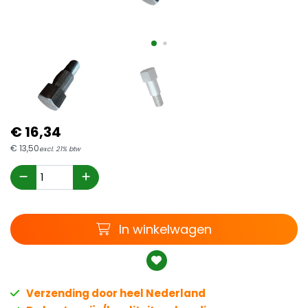
€
16,
34
€
13,
50
excl. 21% btw
Winkelwagen
In winkelwagen
Verzending door heel Nederland