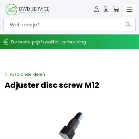
Offerte
Winkelw
De beste prijs/kwaliteit verhouding
VETO onderdelen
Adjuster disc screw M12