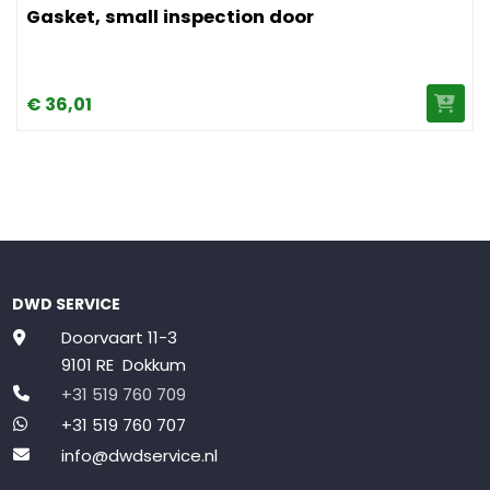
Gasket, small inspection door
€
36,
01
DWD SERVICE
Doorvaart 11-3
9101 RE Dokkum
+31 519 760 709
+31 519 760 707
info@dwdservice.nl