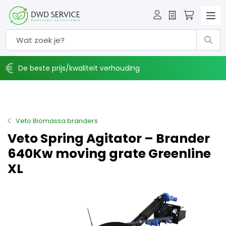
Offerte
Winkelw
De beste prijs/kwaliteit verhouding
Veto Biomassa branders
Veto Spring Agitator – Brander
640Kw moving grate Greenline
XL