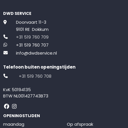
DWD SERVICE
Doorvaart 11-3
9101 RE Dokkum
+31 519 760 709
+31 519 760 707
info@dwdservice.nl
Telefoon buiten openingstijden
+31 519 760 708
KvK 50194135
BTW NL001427743B73
Volg ons op Facebook
Volg ons op Instagram
OPENINGSTIJDEN
maandag
Op afspraak