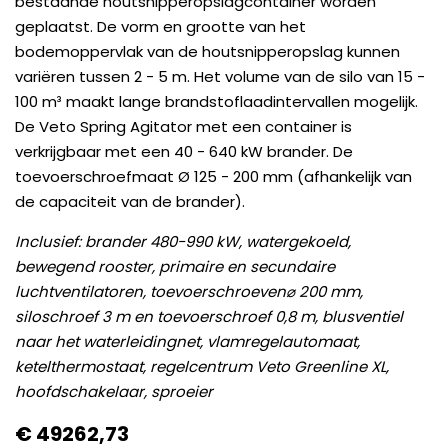
bestaande houtsnipperopslagcontainer worden
geplaatst. De vorm en grootte van het
bodemoppervlak van de houtsnipperopslag kunnen
variëren tussen 2 - 5 m. Het volume van de silo van 15 -
100 m³ maakt lange brandstoflaadintervallen mogelijk.
De Veto Spring Agitator met een container is
verkrijgbaar met een 40 - 640 kW brander. De
toevoerschroefmaat Ø 125 - 200 mm (afhankelijk van
de capaciteit van de brander).
Inclusief: brander 480-990 kW, watergekoeld,
bewegend rooster, primaire en secundaire
luchtventilatoren, toevoerschroeven⌀ 200 mm,
siloschroef 3 m en toevoerschroef 0,8 m, blusventiel
naar het waterleidingnet, vlamregelautomaat,
ketelthermostaat, regelcentrum Veto Greenline XL,
hoofdschakelaar, sproeier
€
49262,
73