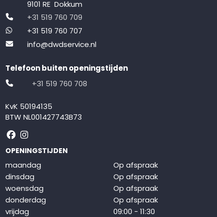
9101 RE Dokkum
+31 519 760 709
+31 519 760 707
info@dwdservice.nl
Telefoon buiten openingstijden
+31 519 760 708
KvK 50194135
BTW NL001427743B73
Volg ons op Facebook
Volg ons op Instagram
OPENINGSTIJDEN
maandag
Op afspraak
dinsdag
Op afspraak
woensdag
Op afspraak
donderdag
Op afspraak
vrijdag
09:00 - 11:30