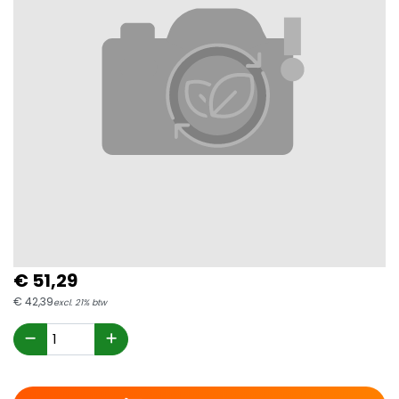
€
51,
29
€
42,
39
excl. 21% btw