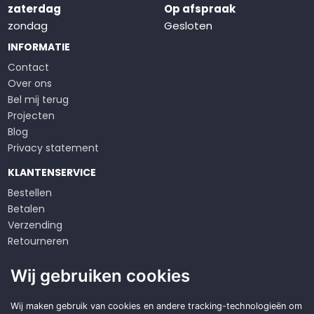
zaterdag
Op afspraak
zondag
Gesloten
INFORMATIE
Contact
Over ons
Bel mij terug
Projecten
Blog
Privacy statement
KLANTENSERVICE
Bestellen
Betalen
Verzending
Retourneren
Klachten
Wij gebruiken cookies
Algemene voorwaarden
Op zoek naar een
Wij maken gebruik van cookies en andere tracking-technologieën om