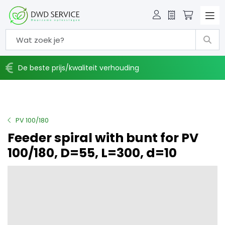
Offerte
Winkelw
De beste prijs/kwaliteit verhouding
PV 100/180
Feeder spiral with bunt for PV
100/180, D=55, L=300, d=10