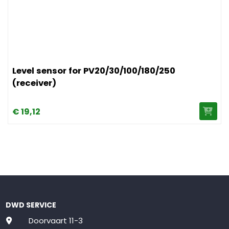
Afbeelding Level sensor for PV20/30/100/180/250 (receiver
Level sensor for PV20/30/100/180/250
(receiver)
€
19,
12
DWD SERVICE
Doorvaart 11-3