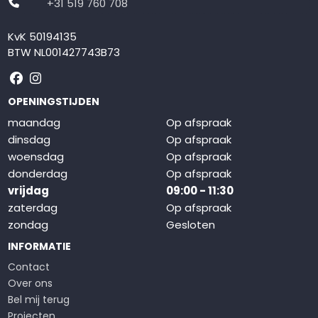
+31 519 760 708
KvK 50194135
BTW NL001427743B73
Volg ons op Facebook
Volg ons op Instagram
OPENINGSTIJDEN
maandag
Op afspraak
dinsdag
Op afspraak
woensdag
Op afspraak
donderdag
Op afspraak
vrijdag
09:00 - 11:30
zaterdag
Op afspraak
zondag
Gesloten
INFORMATIE
Contact
Over ons
Bel mij terug
Projecten