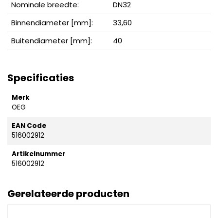
Nominale breedte:
DN32
Binnendiameter [mm]:
33,60
Buitendiameter [mm]:
40
Specificaties
Merk
OEG
EAN Code
516002912
Artikelnummer
516002912
Gerelateerde producten