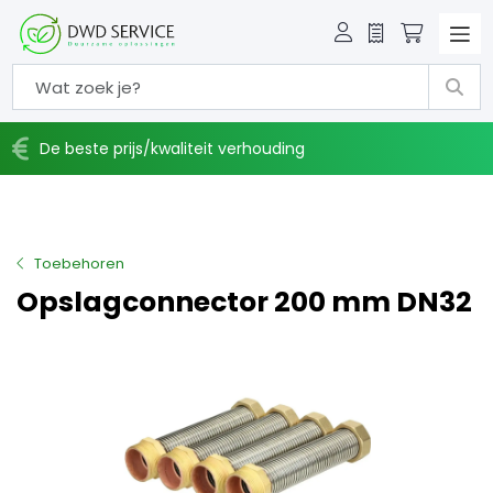
Offerte
Winkelw
De beste prijs/kwaliteit verhouding
Toebehoren
Opslagconnector 200 mm DN32