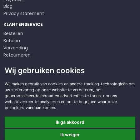
Blog
Privacy statement
KLANTENSERVICE
Bestellen
Betalen
Verzending
Retourneren
Klachten
Wij gebruiken cookies
Algemene voorwaarden
Op zoek naar een
Wij maken gebruik van cookies en andere tracking-technologieën om
uw surfervaring op onze website te verbeteren, om
duurzame
oplossing?
gepersonaliseerde inhoud en advertenties te tonen, om ons
websiteverkeer te analyseren en om te begrijpen waar onze
Offerte aanvragen
bezoekers vandaan komen.
Ik ga akkoord
Ik weiger
Copyright © 2026 DWD Service