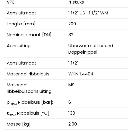
VPE
4 stuks
Aansluitmaat:
1 1/2" US | 1 1/2" WM
Lengte [mm]:
200
Nominale maat [DN]:
32
Aansluiting:
Überwurfmutter und
Doppelnippel
Aansluitmaat:
1 1/2"
Materiaal ribbelbuis:
WKN 1.4404
Materiaal
MS
ribbelbuisaansluiting:
p
Ribbelbuis [bar]:
6
max
t
Ribbelbuis [°C]:
130
max
Masse [kg]:
2,90