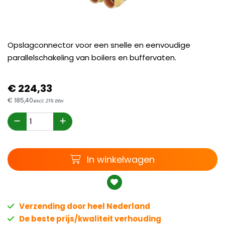
Opslagconnector voor een snelle en eenvoudige
parallelschakeling van boilers en buffervaten.
€
224,
33
€
185,
40
excl. 21% btw
Winkelwagen
In winkelwagen
Verzending door heel Nederland
De beste prijs/kwaliteit verhouding