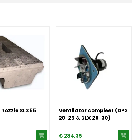
 door
 Venturie nozzle SLX55
Afbeelding Ventilator compleet (DP
 nozzle SLX55
Ventilator compleet (DPX
20-25 & SLX 20-30)
€
284,
35