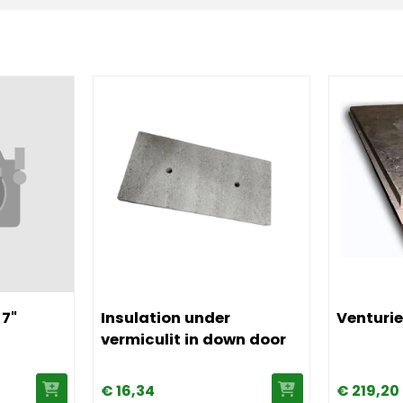
rminal 7"
Afbeelding Insulation under vermiculit in down
Afbeelding
 7"
Insulation under
Venturie
vermiculit in down door
€
16,
34
€
219,
20