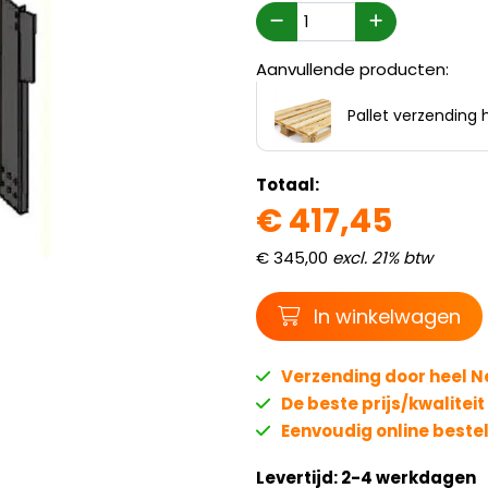
Aanvullende producten:
Pallet verzending 
Totaal:
€
417,
45
€
345,
00
excl. 21% btw
Winkelwagen
In winkelwagen
Verzending door heel 
De beste prijs/kwalitei
Eenvoudig online beste
Levertijd: 2-4 werkdagen