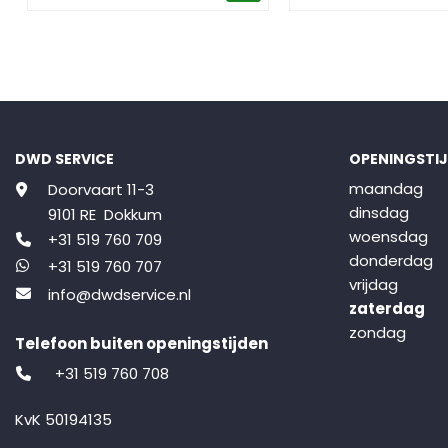
DWD SERVICE
OPENINGSTI
maandag
Doorvaart 11-3
dinsdag
9101 RE Dokkum
woensdag
+31 519 760 709
donderdag
+31 519 760 707
vrijdag
info@dwdservice.nl
zaterdag
zondag
Telefoon buiten openingstijden
+31 519 760 708
KvK 50194135
BTW NL001427743B73