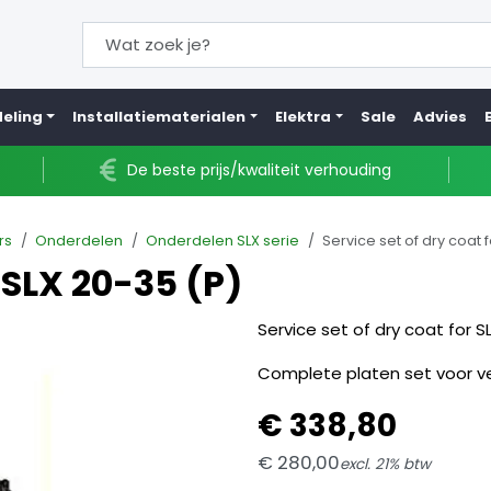
eling
Installatiematerialen
Elektra
Sale
Advies
De beste prijs/kwaliteit verhouding
rs
Onderdelen
Onderdelen SLX serie
Service set of dry coat 
r SLX 20-35 (P)
Service set of dry coat for S
Complete platen set voor ver
€
338,
80
€
280,
00
excl. 21% btw