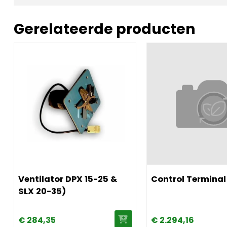
Gerelateerde producten
hendel tot 2023
Afbeelding Ventilator DPX 15-25 & SLX 20-35)
Afbeelding Control Te
Ventilator DPX 15-25 &
Control Terminal
SLX 20-35)
€
284,
35
€
2.294,
16