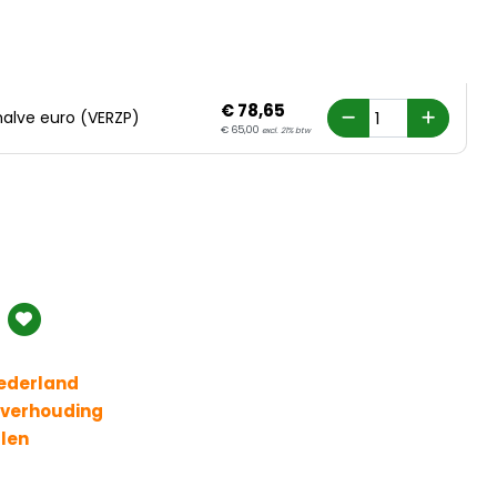
€
78,
65
halve euro (VERZP)
€
65,
00
excl. 21% btw
Nederland
t verhouding
llen