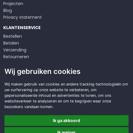
Projecten
Blog
Privacy statement
KLANTENSERVICE
Bestellen
Betalen
Verzending
Retourneren
Klachten
Wij gebruiken cookies
Algemene voorwaarden
Op zoek naar een
Wij maken gebruik van cookies en andere tracking-technologieën om
uw surfervaring op onze website te verbeteren, om
duurzame
oplossing?
gepersonaliseerde inhoud en advertenties te tonen, om ons
websiteverkeer te analyseren en om te begrijpen waar onze
Offerte aanvragen
bezoekers vandaan komen.
Ik ga akkoord
Ik weiger