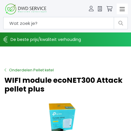
Offerte
Winkelw
De beste prijs/kwaliteit verhouding
Onderdelen Pellet ketel
WIFI module ecoNET300 Attack
pellet plus