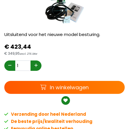
Uitsluitend voor het nieuwe model besturing.
€
423,
44
€
349,
95
excl. 21% btw
Winkelwagen
In winkelwagen
Verzending door heel Nederland
De beste prijs/kwaliteit verhouding
Eenvoudig online bestellen