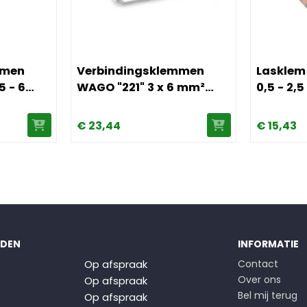
 mm² (vpe 50stk)
gsklemmen WAGO "221" 5 x 0,5 - 6 mm² (vpe 15stk)
Afbeelding Verbindingsklemmen WAGO "221" 3 
Afbeelding
mmen
Verbindingsklemmen
Lasklem
5 - 6
WAGO "221" 3 x 6 mm²
0,5 - 2,
(vpe 30stk)
100stk)
€
23,
44
€
15,
43
JDEN
INFORMATIE
Op afspraak
Contact
Over ons
Op afspraak
Bel mij terug
Op afspraak