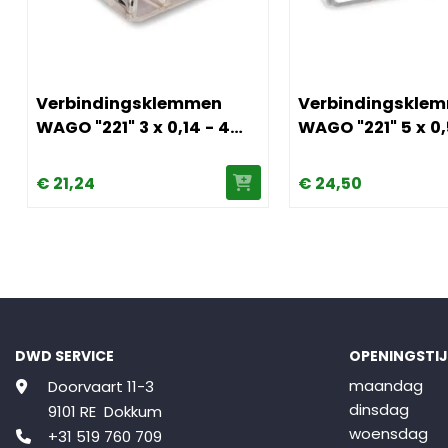
00stk)
 5 x 0,5 - 2,5 mm² (vpe 100stk)
Afbeelding Verbindingsklemmen WAGO "221" 3 x 0,14 - 4
Afbeelding Verbindin
Verbindingsklemmen
Verbindingskle
WAGO "221" 3 x 0,14 - 4
WAGO "221" 5 x 0,
mm² (vpe 50stk)
mm² (vpe 15stk)
€
21,
24
€
24,
50
DWD SERVICE
OPENINGSTI
maandag
Doorvaart 11-3
dinsdag
9101 RE Dokkum
woensdag
+31 519 760 709