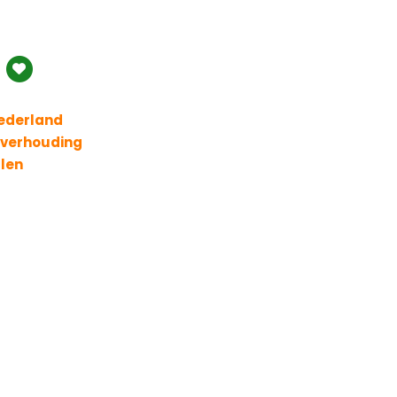
Nederland
t verhouding
llen