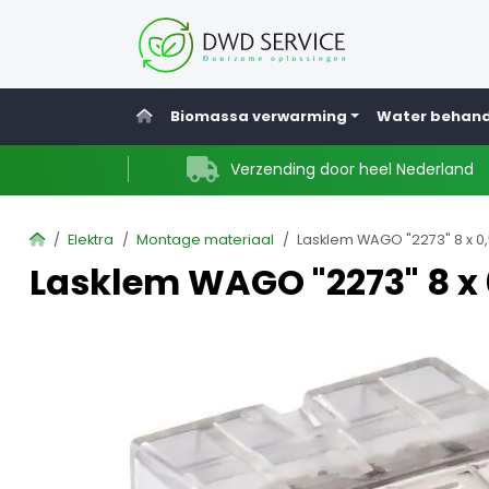
Home
Biomassa verwarming
Water behand
Verzending door heel Nederland
Home
Elektra
Montage materiaal
Lasklem WAGO "2273" 8 x 0,
Lasklem WAGO "2273" 8 x 