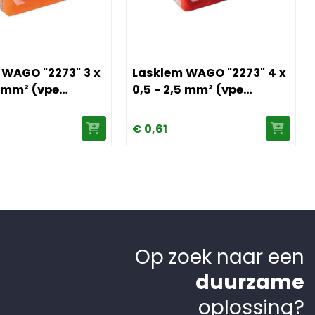
x 6 mm² (vpe 30stk)
 Lasklem WAGO "2273" 3 x 0,5 - 2,5 mm² (vpe 100stk)
Afbeelding Lasklem WAGO "2273" 4 x 
 WAGO "2273" 3 x
Lasklem WAGO "2273" 4 x
5 mm² (vpe
0,5 - 2,5 mm² (vpe
100stk)
€
0,
61
Op zoek naar een
duurzame
oplossing?