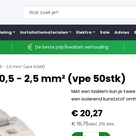
eling
Installatiematerialen
Elektra
Sale
Advies
De beste prijs/kwaliteit verhouding
5 - 2,5 mm² (vpe 50stk)
0,5 - 2,5 mm² (vpe 50stk)
Met een lasklem kun je twee 
een isolerend kunststof omh
€
20,
27
€
16,
75
excl. 21% btw