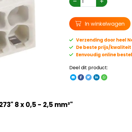
Winkelwagen
In winkelwagen
Verzending door heel 
De beste prijs/kwalitei
Eenvoudig online beste
Deel dit product:
73" 8 x 0,5 - 2,5 mm²"