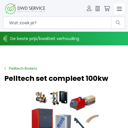
Offerte
Winkelw
De beste prijs/kwaliteit verhouding
Pelltech Boilers
Pelltech set compleet 100kw