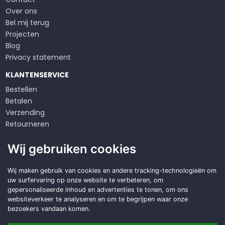
Over ons
Bel mij terug
Projecten
Blog
Privacy statement
KLANTENSERVICE
Bestellen
Betalen
Verzending
Retourneren
Klachten
Wij gebruiken cookies
Algemene voorwaarden
Op zoek naar een
Wij maken gebruik van cookies en andere tracking-technologieën om
uw surfervaring op onze website te verbeteren, om
duurzame
oplossing?
gepersonaliseerde inhoud en advertenties te tonen, om ons
websiteverkeer te analyseren en om te begrijpen waar onze
Offerte aanvragen
bezoekers vandaan komen.