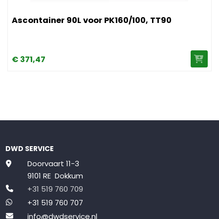
Afbeelding Ascontainer 90L voor PK160/100, TT90
Ascontainer 90L voor PK160/100, TT90
€
371,
47
DWD SERVICE
Doorvaart 11-3
9101 RE Dokkum
+31 519 760 709
+31 519 760 707
info@dwdservice.nl