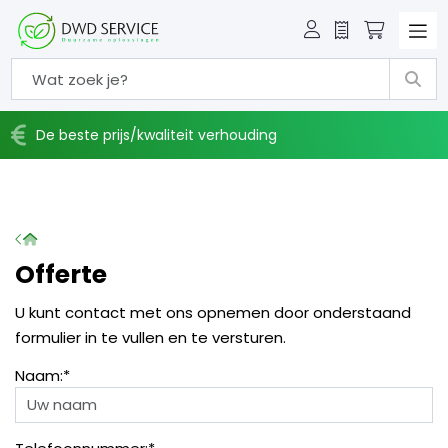
Offerte
Winkelw
De beste prijs/kwaliteit verhouding
Home
Offerte
U kunt contact met ons opnemen door onderstaand
formulier in te vullen en te versturen.
Naam:*