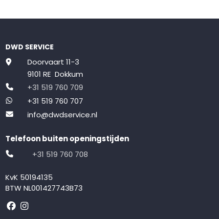
DWD SERVICE
Doorvaart 11-3
9101 RE Dokkum
+31 519 760 709
+31 519 760 707
info@dwdservice.nl
Telefoon buiten openingstijden
+31 519 760 708
KvK 50194135
BTW NL001427743B73
Volg ons op Facebook
Volg ons op Instagram