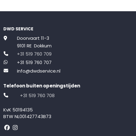
DWD SERVICE
Doorvaart 11-3
9101 RE Dokkum
+31 519 760 709
+31 519 760 707
info@dwdservice.nl
Telefoon buiten openingstijden
+31 519 760 708
KvK 50194135
BTW NL001427743B73
Volg ons op Facebook
Volg ons op Instagram