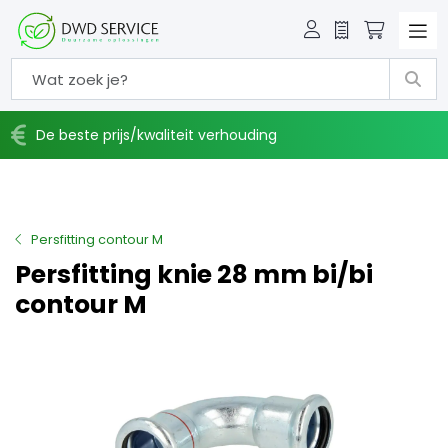
Offerte
Winkelw
De beste prijs/kwaliteit verhouding
Persfitting contour M
Persfitting knie 28 mm bi/bi
contour M