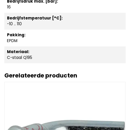
Bedrijfsdruk max. [bar]:
16
Bedrijfstemperatuur [°C]:
-10 .. 110
Pakking:
EPDM
Materiaal:
C-staal Q195
Gerelateerde producten