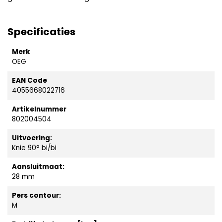
Specificaties
Merk
OEG
EAN Code
4055668022716
Artikelnummer
802004504
Uitvoering:
Knie 90° bi/bi
Aansluitmaat:
28 mm
Pers contour:
M