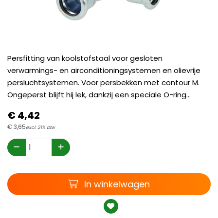
Persfitting van koolstofstaal voor gesloten
verwarmings- en airconditioningsystemen en olievrije
persluchtsystemen. Voor persbekken met contour M.
Ongeperst blijft hij lek, dankzij een speciale O-ring...
€
4,
42
€
3,
65
excl. 21% btw
Winkelwagen
In winkelwagen