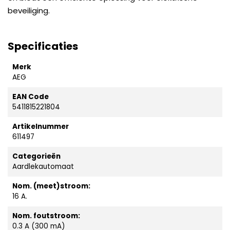
beveiliging.
Specificaties
Merk
AEG
EAN Code
5411815221804
Artikelnummer
611497
Categorieën
Aardlekautomaat
Nom. (meet)stroom:
16 A.
Nom. foutstroom:
0.3 A (300 mA)