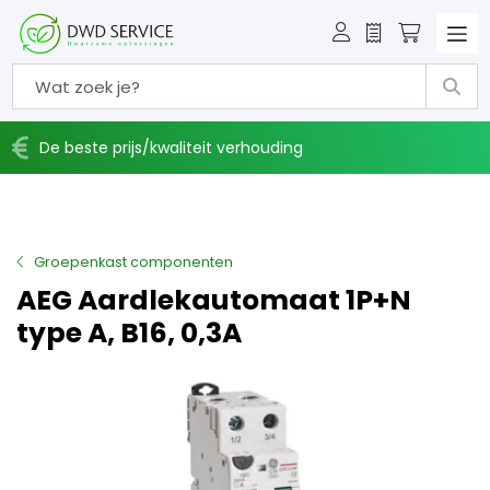
Offerte
Winkelw
De beste prijs/kwaliteit verhouding
Groepenkast componenten
AEG Aardlekautomaat 1P+N
type A, B16, 0,3A