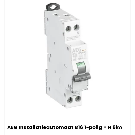
Afbeelding AEG Installatieautomaat B16 1-polig + N 6kA
AEG Installatieautomaat B16 1-polig + N 6kA