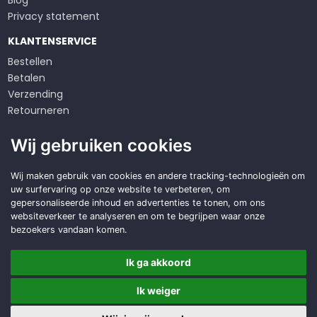
Blog
Privacy statement
KLANTENSERVICE
Bestellen
Betalen
Verzending
Retourneren
Klachten
Wij gebruiken cookies
Algemene voorwaarden
Op zoek naar een
Wij maken gebruik van cookies en andere tracking-technologieën om
uw surfervaring op onze website te verbeteren, om
duurzame
oplossing?
gepersonaliseerde inhoud en advertenties te tonen, om ons
websiteverkeer te analyseren en om te begrijpen waar onze
Offerte aanvragen
bezoekers vandaan komen.
Ik ga akkoord
Ik weiger
Copyright © 2026 DWD Service
Made with
BO. Be Original
| Powered by
BO Creator DXP®