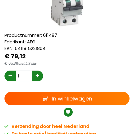
Productnummer:
611497
Fabrikant:
AEG
EAN:
5411815221804
€
79,
12
€
65,
39
excl. 21% btw
Winkelwagen
In winkelwagen
Verzending door heel Nederland
De beste prijs/kwaliteit verhouding