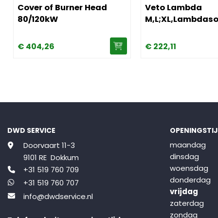
Cover of Burner Head
Veto Lambda
80/120kW
M,L;XL,Lambdas
€
404,
26
€
222,
11
DWD SERVICE
OPENINGSTI
maandag
Doorvaart 11-3
dinsdag
9101 RE Dokkum
woensdag
+31 519 760 709
donderdag
+31 519 760 707
vrijdag
info@dwdservice.nl
zaterdag
zondag