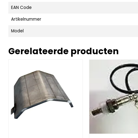
EAN Code
Artikelnummer
Model
Gerelateerde producten
 C single phase
Afbeelding Cover of Burner Head 80/120kW
Afbeelding Veto Lam