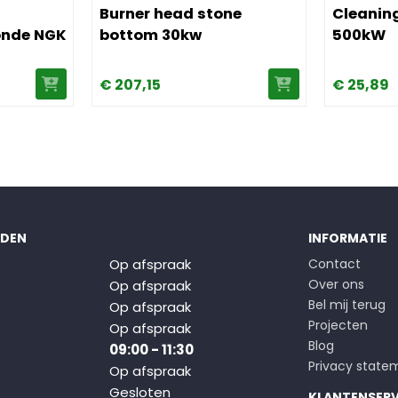
Burner head stone
Cleaning
onde NGK
bottom 30kw
500kW
€
207,
15
€
25,
89
JDEN
INFORMATIE
Op afspraak
Contact
Over ons
Op afspraak
Bel mij terug
Op afspraak
Projecten
Op afspraak
Blog
09:00 - 11:30
Privacy state
Op afspraak
Gesloten
KLANTENSERV