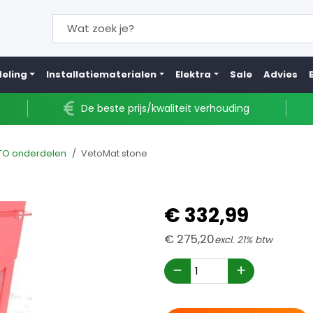
eling
Installatiematerialen
Elektra
Sale
Advies
De beste prijs/kwaliteit verhouding
TO onderdelen
VetoMat stone
€
332,
99
€
275,
20
excl. 21% btw