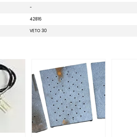
-
42816
VETO 30
bda M,L;XL,Lambdasonde NGK
Afbeelding Burner head stone bottom 30kw
Afbeelding