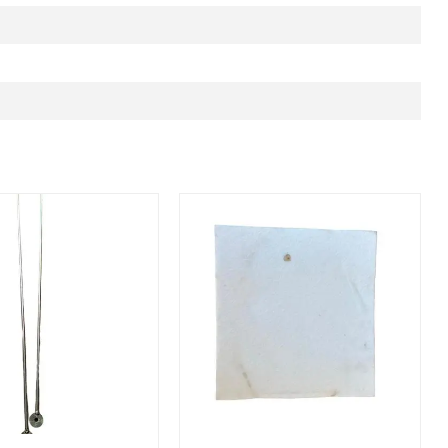
 Cleaning scraper 80-500kW
Afbeelding Gasket for burners colla