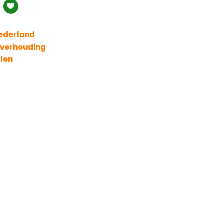
Nederland
t verhouding
llen