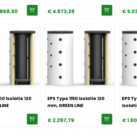
.868,
50
€
4.873,
28
€
5.0
pe 1500 Isolatie 120 mm, GREEN LINE
Image EPS Type 1150 Isolatie 120 mm, GRE
Image E
0 Isolatie 120
EPS Type 1150 Isolatie 120
EPS Ty
LINE
mm, GREEN LINE
Isolat
8
€
2.297,
79
€
1.8