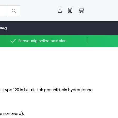
Offerte
Winkelwagen
Blog
Eenvoudig online bestelen
pe 120 is bij uitstek geschikt als hydraulische
gemonteerd);