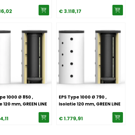
36,
02
€
3.118,
17
EN LINE
PS Type 1000 Ø 850 , Isolatie 120 mm, GREEN LINE
Image EPS Type 1000 Ø 790 , Isolati
pe 1000 Ø 850 ,
EPS Type 1000 Ø 790 ,
ie 120 mm, GREEN LINE
Isolatie 120 mm, GREEN LINE
04,
11
€
1.779,
91