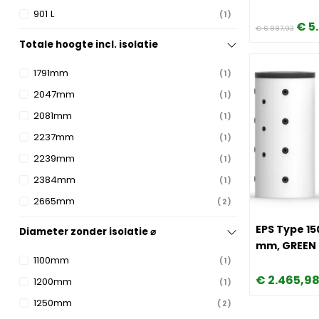
901 L
1
€
5
€
6.887,
93
Totale hoogte incl. isolatie
1791mm
1
2047mm
1
2081mm
1
2237mm
1
2239mm
1
2384mm
1
2665mm
2
Image EPS Ty
EPS Type 150
Diameter zonder isolatie ⌀
mm, GREEN 
1100mm
1
€
2.465,
9
1200mm
1
1250mm
2