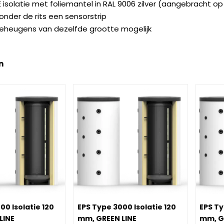
 isolatie met foliemantel in RAL 9006 zilver (aangebracht o
onder de rits een sensorstrip
eheugens van dezelfde grootte mogelijk
n
pe 5000 Isolatie 120 mm, GREEN LINE
Image EPS Type 3000 Isolatie 120 mm, GR
Image E
00 Isolatie 120
EPS Type 3000 Isolatie 120
EPS Ty
LINE
mm, GREEN LINE
mm, G