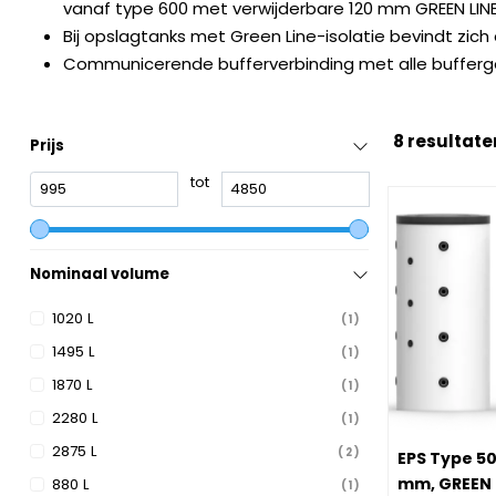
vanaf type 600 met verwijderbare 120 mm GREEN LINE
Bij opslagtanks met Green Line-isolatie bevindt zich 
Communicerende bufferverbinding met alle bufferg
8 resultate
Prijs
tot
Nominaal volume
1020 L
1
1495 L
1
1870 L
1
2280 L
1
Image EPS Ty
2875 L
2
EPS Type 50
mm, GREEN 
880 L
1