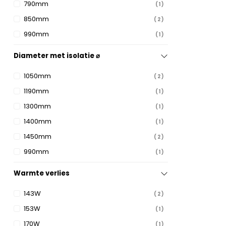
790mm
1
850mm
2
990mm
1
Diameter met isolatie ⌀
1050mm
2
1190mm
1
1300mm
1
1400mm
1
1450mm
2
990mm
1
Warmte verlies
143W
2
153W
1
170W
1