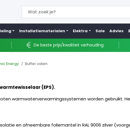
eling
Installatiematerialen
Elektra
Sale
Advies
De beste prijs/kwaliteit verhouding
mic Energy
Buffer vaten
warmtewisselaar (EPS).
loten warmwaterverwarmingssystemen worden gebruikt. Het ty
olatie en afneembare foliemantel in RAL 9006 zilver (voor