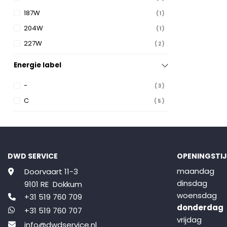
187W
1
204W
1
227W
2
Energie label
-
3
C
5
DWD SERVICE
OPENINGSTI
maandag
Doorvaart 11-3
dinsdag
9101 RE Dokkum
woensdag
+31 519 760 709
donderdag
+31 519 760 707
vrijdag
info@dwdservice.nl