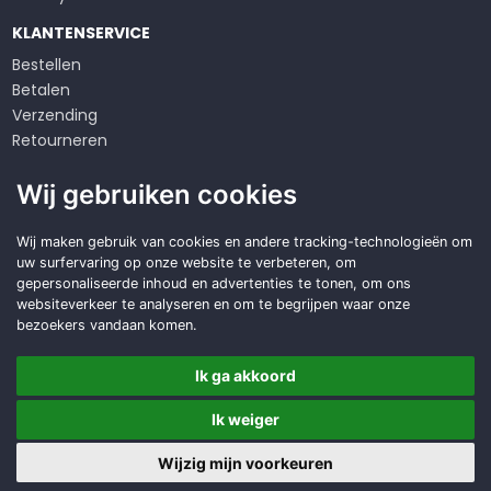
KLANTENSERVICE
Bestellen
Betalen
Verzending
Retourneren
Klachten
Wij gebruiken cookies
Algemene voorwaarden
Op zoek naar een
Wij maken gebruik van cookies en andere tracking-technologieën om
uw surfervaring op onze website te verbeteren, om
duurzame
oplossing?
gepersonaliseerde inhoud en advertenties te tonen, om ons
websiteverkeer te analyseren en om te begrijpen waar onze
Offerte aanvragen
bezoekers vandaan komen.
Ik ga akkoord
Ik weiger
Copyright © 2026 DWD Service
Made with
BO. Be Original
| Powered by
BO Creator DXP®
Wijzig mijn voorkeuren
Offerte
Cookie instellingen