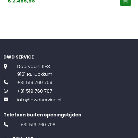
€
2.465,
98
DWD SERVICE
Doorvaart 11-3
9101 RE Dokkum
+31 519 760 709
+31 519 760 707
info@dwdservice.nl
Telefoon buiten openingstijden
+31 519 760 708