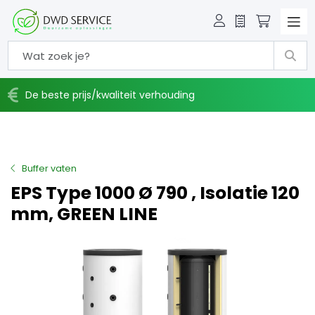
Offerte
Winkelw
De beste prijs/kwaliteit verhouding
Buffer vaten
EPS Type 1000 Ø 790 , Isolatie 120
mm, GREEN LINE