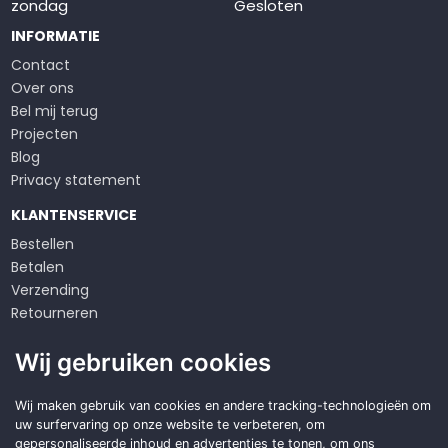
zondag
Gesloten
INFORMATIE
Contact
Over ons
Bel mij terug
Projecten
Blog
Privacy statement
KLANTENSERVICE
Bestellen
Betalen
Verzending
Retourneren
Klachten
Wij gebruiken cookies
Algemene voorwaarden
Op zoek naar een
Wij maken gebruik van cookies en andere tracking-technologieën om
uw surfervaring op onze website te verbeteren, om
duurzame
oplossing?
gepersonaliseerde inhoud en advertenties te tonen, om ons