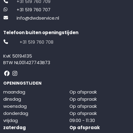
+31 519 760 709
+31 519 760 707
info@dwdservice.nl
Telefoon buiten openingstijden
+31 519 760 708
KvK 50194135
BTW NL001427743B73
Volg ons op Facebook
Volg ons op Instagram
OPENINGSTIJDEN
maandag
Op afspraak
dinsdag
Op afspraak
woensdag
Op afspraak
donderdag
Op afspraak
vrijdag
09:00 - 11:30
zaterdag
Op afspraak