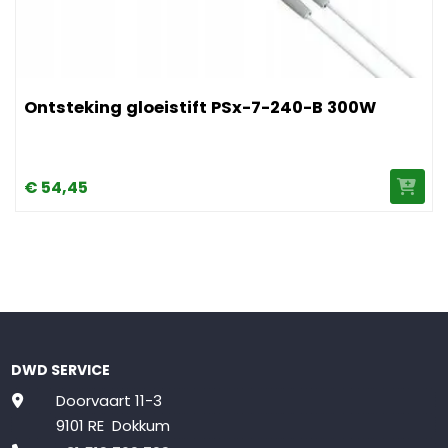
m
Afbeelding Ontsteking gloeistift PSx-7-240-B 300W
Ontsteking gloeistift PSx-7-240-B 300W
€
54,
45
DWD SERVICE
Doorvaart 11-3
9101 RE Dokkum