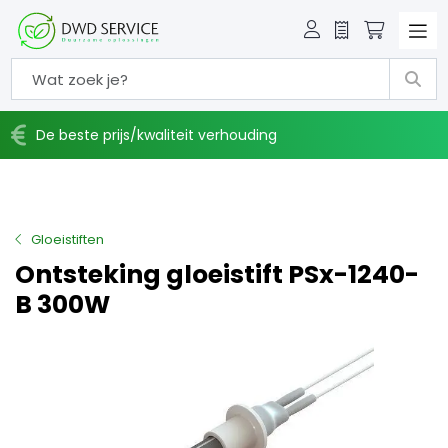
Offerte
Winkelw
De beste prijs/kwaliteit verhouding
Gloeistiften
Ontsteking gloeistift PSx-1240-
B 300W